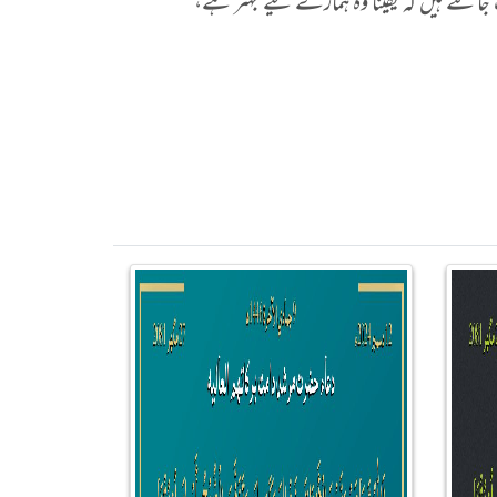
جانتے ہیں کہ یقیناً وہ ہمارے لیے بہتر ہے،