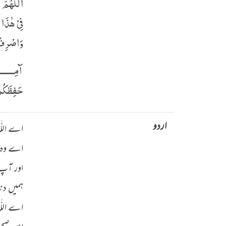
اَللّٰهُمَّ
فِیْ ھٰذَا 
وَاصْرِفْ ع
آمِـــــــ
حَفِظَكُمُ
اردو
اے اللّٰہ
اے وہ ذ
اور آپ 
ہمیں دن
اے اللّٰہ