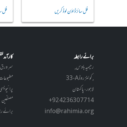
فل سائز ڈاؤن لوڈ کریں
فل سا
برائے رابطہ
کارآمد ل
رحیمیہ ہاوس,
سر ورق
33-A کوئنز روڈ ,
مطبوعات
لاہور، پاکستان
پرائیویسی
+92 42 3630 7714
مصنفین
info@rahimia.org
برائے را