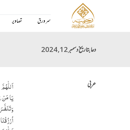
سر ورق
تصاویر
دعا بتاریخ دسمبر 12, 2024
عربی
اَللّٰهُمَّ
یَا مَنْ و
وَتَنَفَّس
اُرْزُقْنَا