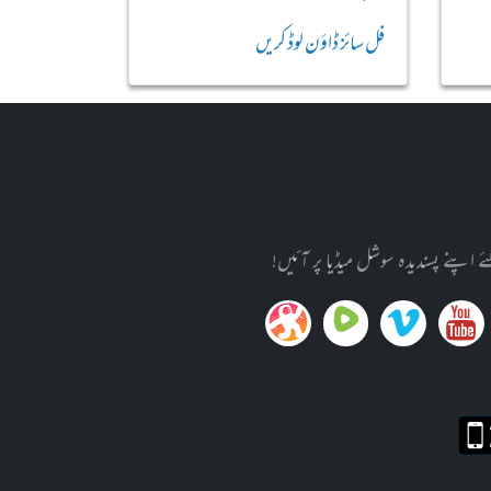
فل سائز ڈاؤن لوڈ کریں
پنے پسندیدہ سوشل میڈیا پر آئیں!