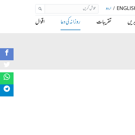
ENGLIS
/
اردو
ریں
تقریبات
روزانہ کی دعا
اقوال