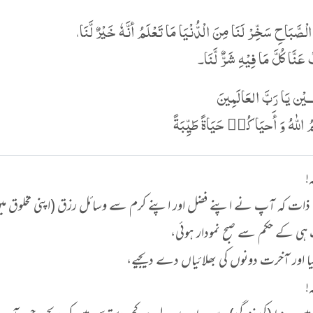
الْصَّبَاحِ سَخِّرْ لَنَا مِنَ الْدُّنْیَا مَا تَعْلَمُ أنَّهٗ خَیْرٌ لَّنَا،
َنَّا کُلَّ مَا فِیْهِ شَرٌّ لَّنَا۔
ــيْن يَا رَبَّ العَالَمِينَ
 اللّٰهُ وَ أَحيَاكُم٘ حَيَاةً طَيِّبَةً
!
ات کہ آپ نے اپنے فضل اور اپنے کرم سے وسائل رزق (اپنی مخلوق میں
ہی کے حکم سے صبح نمودار ہوئی،
یا اور آخرت دونوں کی بھلائیاں دے دیجیے،
!