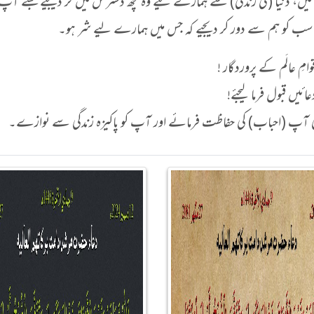
میں، دنیا (کی زندگی) سے ہمارے لیے وہ کچھ دسترس میں کر دیجیے جسے آپ 
سب کو ہم سے دور کر دیجیے کہ جس میں ہمارے لیے شر ہو۔
ِ عالَم کے پروردگار !
ائیں قبول فرما لیجئے!
تعالیٰ آپ (احباب) کی حفاظت فرمائے اور آپ کو پاکیزہ زندگی سے نوازے۔