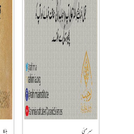
سرمئی
ہلکا