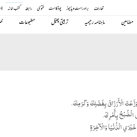
تعارف
براہ راست ویڈیوز
پوڈکاسٹ
فتوی
رابطہ
کتب خانہ
H
مضامین
ماہنامہ رحیمیہ
تربیتی چینل
مطبوعات
خب
َزَّعْتَ الْأَرْزَاقَ بِفَضْلِكَ وَکَرَمِكَ،
َ الْصُّبْحُ بِأَمْرِكَ،
 خَیْرَیِ الْدُّنْیَا وَالْآخِرَةِ