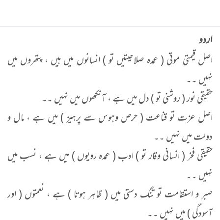
اردو
اصل قیمتی موتی ( عمدہ صلاحیتیں تو ) انسانوں میں ہیں ، پتھروں میں
نہیں ۔۔
حقیقی نور ( روشنی تو ) دل میں ہے ، آنکھوں میں نہیں ۔۔
اصل عزت تو قناعت ( حرص وہوس سے پرہیز ) میں ہے ، مال و
دولت میں نہیں ۔۔
حقیقی فخر ( انسانی وقار تو ) ادب ( عمدہ رویوں ) میں ہے ، نسب میں
نہیں ۔۔
صبر و استقامت تو تنگ دستی میں ( ظاہر ہوتا ) ہے ، نعمتوں ( اور
آسودگی ) میں نہیں ۔۔