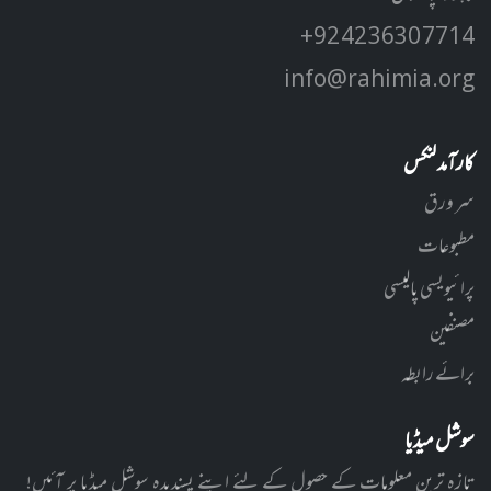
+92 42 3630 7714
info@rahimia.org
کارآمد لنکس
سر ورق
مطبوعات
پرائیویسی پالیسی
مصنفین
برائے رابطہ
سوشل میڈیا
تازہ ترین معلومات کے حصول کے لئے اپنے پسندیدہ سوشل میڈیا پر آئیں!