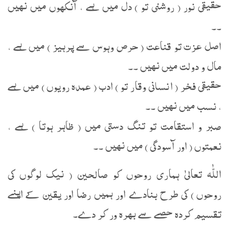
حقیقی نور ( روشنی تو ) دل میں ہے ، آنکھوں میں نہیں
۔۔
اصل عزت تو قناعت ( حرص وہوس سے پرہیز ) میں ہے ،
مال و دولت میں نہیں ۔۔
حقیقی فخر ( انسانی وقار تو ) ادب ( عمدہ رویوں ) میں ہے
، نسب میں نہیں ۔۔
صبر و استقامت تو تنگ دستی میں ( ظاہر ہوتا ) ہے ،
نعمتوں ( اور آسودگی ) میں نہیں ۔۔
اللّٰہ تعالیٰ ہماری روحوں کو صالحین ( نیک لوگوں کی
روحوں ) کی طرح بنادے اور ہمیں رضا اور یقین کے اپنے
تقسیم کردہ حصے سے بہرہ ور کر دے۔