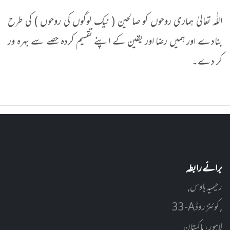
اللّٰہ تعالیٰ ہماری روحوں کو صالحین ( نیک لوگوں کی روحوں ) کی طرح
بنادے اور ہمیں رضا اور یقین کے اپنے تقسیم کردہ حصے سے بہرہ ور
کر دے۔
برائے رابطہ
رحیمیہ ہاوس,
33-A کوئنز روڈ ,
لاہور، پاکستان