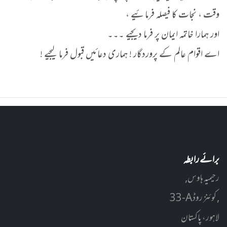
وقت ، نجات کا فیصلہ فرمائیے ،
اور ہمارا خاتمہ ایمان پر فرما دیجیے ۔۔۔
اے اقوام عالم کے پروردگار ! ہماری دعائیں قبول فرما لیجیے !
برائے رابطہ
رحیمیہ ہاوس,
33-A کوئنز روڈ ,
لاہور، پاکستان