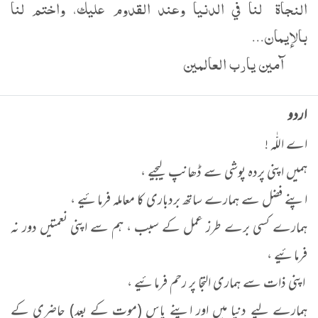
النجاة لنا في الدنيا وعند القدوم عليك، واختم لنا
بالإيمان...
آمين يارب العالمين
اردو
اے اللّٰہ !
ہمیں اپنی پردہ پوشی سے ڈھانپ لیجیے ،
اپنے فضل سے ہمارے ساتھ بردباری کا معاملہ فرمائیے ،
ہمارے کسی برے طرز عمل کے سبب ، ہم سے اپنی نعمتیں دور نہ
فرمائیے ،
اپنی ذات سے ہماری التجا پر رحم فرمائیے ،
ہمارے لیے دنیا میں اور اپنے پاس (موت کے بعد) حاضری کے