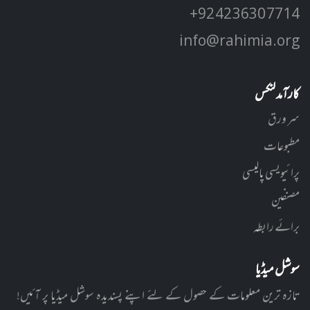
+92 42 3630 7714
info@rahimia.org
کارآمد لنکس
سر ورق
مطبوعات
پرائیویسی پالیسی
مصنفین
برائے رابطہ
سوشل میڈیا
تازہ ترین معلومات کے حصول کے لئے اپنے پسندیدہ سوشل میڈیا پر آئیں!