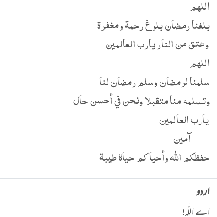
اللهم
بلغنا رمضان بلوغ رحمة ومغفرة
وعتق من النار يارب العالمين
اللهم
سلمنا لرمضان وسلم رمضان لنا
وتسلمه منا متقبلا ونحن في أحسن حال
يارب العالمين
آمين
حفظكم الله وأحياكم حياة طيبة
اردو
اے اللّٰہ!