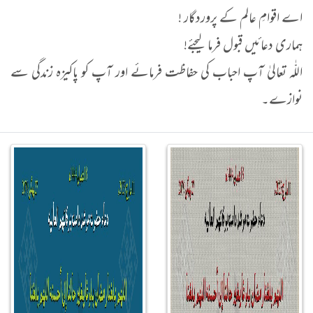
اے اقوامِ عالم کے پروردگار !
ہماری دعائیں قبول فرما لیجئے!
اللّٰہ تعالیٰ آپ احباب کی حفاظت فرمائے اور آپ کو پاکیزہ زندگی سے
نوازے۔