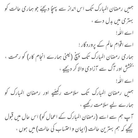
ہمیں رمضان المبارک تک اس انداز سے پہنچا دیجئے جو ہماری حالت کو
بہتری میں بدل دے ،
اے اللّٰہ!
اے اقوامِ عالم کے پروردگار !
ہماری رمضان المبارک تک پہنچ (یعنی ہمارے انجام کار) کو رحمت ،
بخشش اور آگ سے آزادی والا کر دیجیے ،
اے اللّٰہ!
ہمیں رمضان المبارک تک سلامت رکھئیے اور رمضان المبارک کو
ہمارے لیے سلامت رکھیے ،
آپ ہم سے اسے (رمضان المبارک کے اعمال کو) اس حال میں قبول
کیجیے کہ ہم بہترین حالت (ایمان و احتساب کی حالت) میں ہوں ،