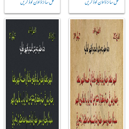
فل سائز ڈاؤن لوڈ کریں
فل سائز ڈاؤن لوڈ کریں