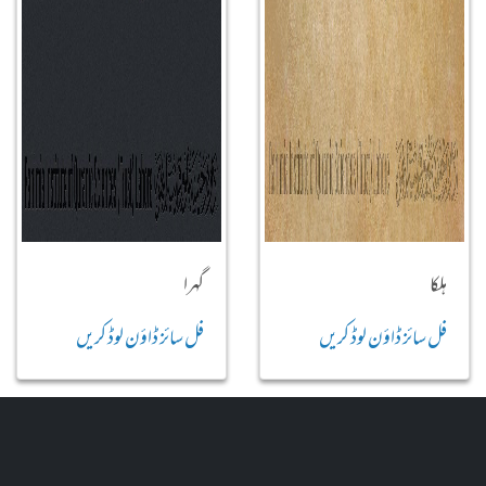
ہلکا
گہرا
فل سائز ڈاؤن لوڈ کریں
فل سائز ڈاؤن لوڈ کریں