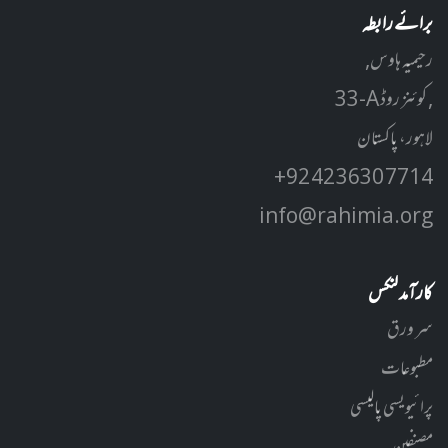
برائے رابطہ
رحیمیہ ہاوس,
33-A کوئنز روڈ ,
لاہور، پاکستان
+92 42 3630 7714
info@rahimia.org
کارآمد لنکس
سر ورق
مطبوعات
پرائیویسی پالیسی