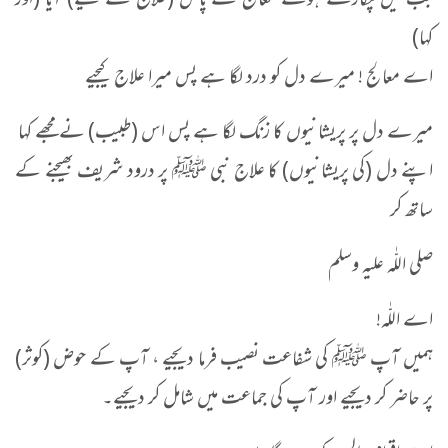
جب میں پکارتے ہوئے معالج کے پاس (علاج کے لیے) آیا (اور
کہا)
اے معالج ! میرے دل کو درد لگا ہے پس میرا علاج کیجیے
میرے دل پر پریشانیوں کا زنگ لگا ہے پس اس (طبیب) نے مجھے کہا
اپنے دل (کی پریشانیوں) کا علاج نبی ﷺ پر درود شریف بھیجنے کے
ساتھ کر
صلی اللّٰہ علیہ وسلم
اے اللّٰہ!
ہمیں آپ ﷺ کی شفاعت نصیب فرما دیجیے ، آپ کے حوض (کوثر)
پر حاضر کر دیجیے اور آپ کی جماعت میں شامل کر دیجیے۔