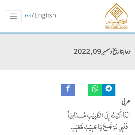
English
/
اردو
دعا بتاریخ دسمبر 09, 2022
عربی
"لَمَّا أَتَيْتُ إِلَى الطَّبِيْبِ مُــــنَادِيَاً
قَلْبِي تَوَجَّــعَ يَا طَبِيْبُ فَطَبِّبِ