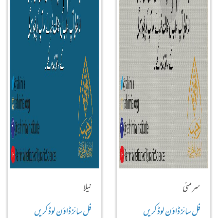
سرمئی
نیلا
فل سائز ڈاؤن لوڈ کریں
فل سائز ڈاؤن لوڈ کریں