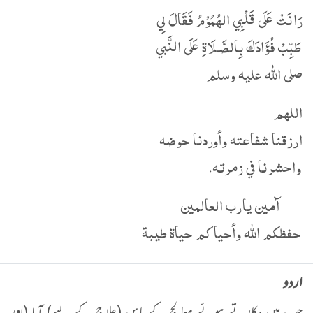
رَانَتْ عَلَى قَلْبِي الهُمُوْمُ فَقَالَ لِي
طَبِّبْ فُؤَادَكَ بِالصَّـلَاةِ عَلَى النَّبي
صلى الله عليه وسلم
اللهم
ارزقنا شفاعته وأوردنا حوضه
واحشرنا في زمرته.
آمين يارب العالمين
حفظكم الله وأحياكم حياة طيبة
اردو