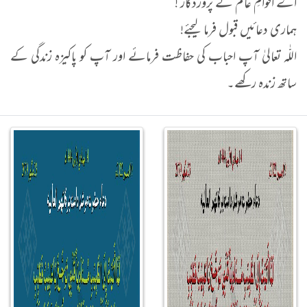
اے اقوامِ عالم کے پروردگار !
ہماری دعائیں قبول فرما لیجئے!
اللّٰہ تعالیٰ آپ احباب کی حفاظت فرمائے اور آپ کو پاکیزہ زندگی کے
ساتھ زندہ رکھے۔