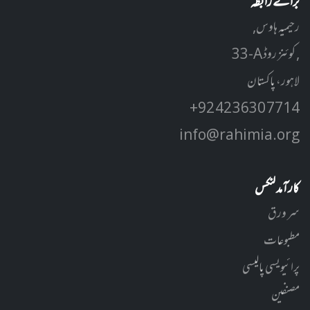
برائے رابطہ
رحیمیہ ہاوس,
33-A کوئنز روڈ ,
لاہور، پاکستان
+92 42 3630 7714
info@rahimia.org
کارآمد لنکس
سر ورق
مطبوعات
پرائیویسی پالیسی
مصنفین