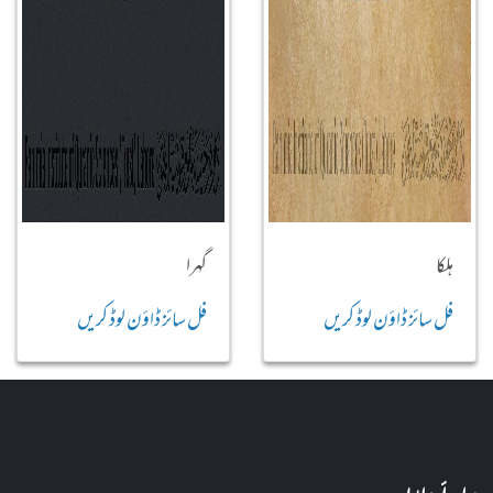
ہلکا
گہرا
فل سائز ڈاؤن لوڈ کریں
فل سائز ڈاؤن لوڈ کریں