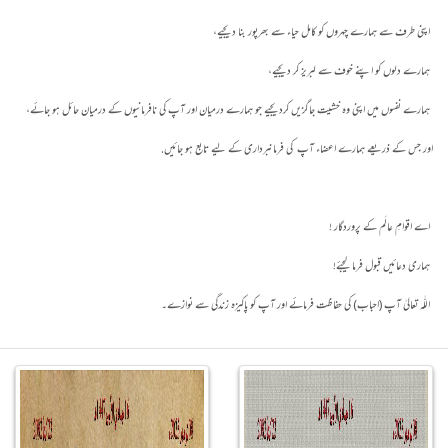
اپنی طرف سے ہمارے چہروں کو کامل حیاء سے بھرپور بنا دیجیے،
ہمارے دلوں کو اپنے خوف سے لبریز کر دیجیے،
ہمارے نفسوں میں اپنی وہ خشیت جاگزیں کردیجیے جو ہمارے درمیان اور آپ کی نافرمانیوں کے درمیان حائل ہو جائے،
اور جس کے ذریعے ہمارے اعضاء آپ کی فرمانبرداری کے لیے تابع ہو جائیں.
اے اقوامِ عالَم کے پروردگار !
ہماری دعائیں قبول فرما لیجئے!
اللّٰہ تعالیٰ آپ (احباب) کی حفاظت فرمائے اور آپ کو پاکیزہ زندگی سے نوازے۔