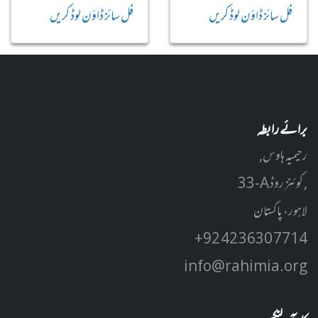
فل سائز ڈاؤن لوڈ کریں
فل سائز ڈاؤن لوڈ کریں
برائے رابطہ
رحیمیہ ہاوس,
33-A کوئنز روڈ ,
لاہور، پاکستان
+92 42 3630 7714
info@rahimia.org