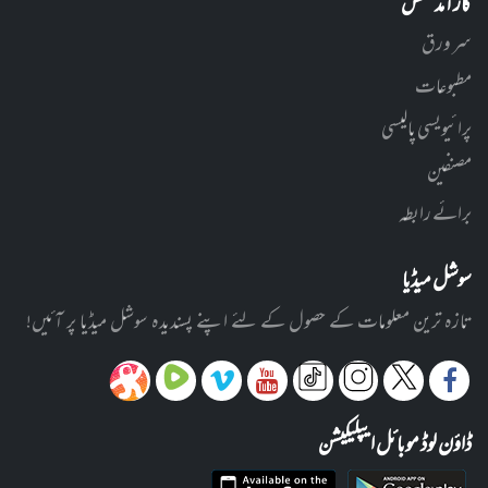
کارآمد لنکس
سر ورق
مطبوعات
پرائیویسی پالیسی
مصنفین
برائے رابطہ
سوشل میڈیا
تازہ ترین معلومات کے حصول کے لئے اپنے پسندیدہ سوشل میڈیا پر آئیں!
ڈاؤن لوڈ موبائل ایپلیکیشن