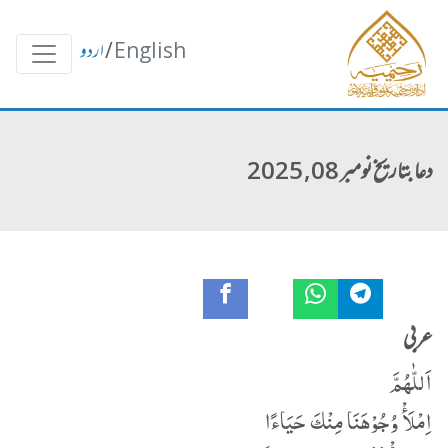
English
/
اردو
دعا بتاریخ نومبر 08, 2025
عربی
اَللّٰهُمَّ
اِمْلَأْ وُجُوْھَنَا مِنْكَ حَیَاءًا