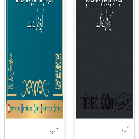
گہرا
آب