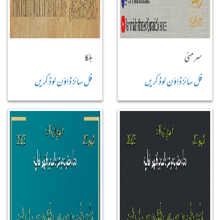
سرمئی
ہلکا
فل سائز ڈاؤن لوڈ کریں
فل سائز ڈاؤن لوڈ کریں