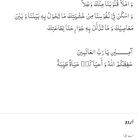
وَ امْلَأْ قُلُوْبَنَا مِنْكَ وَجْلاً
وَ اسْکُنْ فِیْ نُفُوْسِنَا مِنْ خَشْیَتِكَ مَا تَحُوْلُ بِهٖ بَیْنَنَا وَ بَیْنَ
مَعَاصِیْكَ وَ مَا تَذَلَّلَ بِهٖ جَوَارِحَنَا لِطَاعَتِكَ.
آمِـــــــــيْن يَا رَبَّ العَالَمِينَ
حَفِظَكُمُ اللّٰهُ وَ أَحيَاكُم٘ حَيَاةً طَيِّبَةً
اردو
اے اللّٰہ!