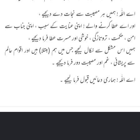
اے اللّٰہ ! ہمیں ہر مصیبت سے نجات دے دیجیے ،
اور اے عطا کرنے والے ! اپنی عنایت کے سبب ، اپنی جناب سے
امن ، حکمت ، تروتازگی ، خوشی اور مسرت عطا فرما دیجیے ،
ہمیں اس مشکل سے نکال لیجیے جس میں ہم (مبتلا) ہیں اور اقوام عالم
سے پریشانی ، غم اور مصیبت دور فرما دیجیے ۔
اے اللّٰہ ! ہماری دعائیں قبول فرما لیجیے ۔