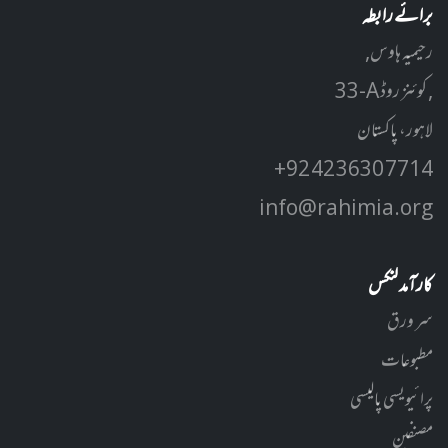
برائے رابطہ
رحیمیہ ہاوس,
33-A کوئنز روڈ ,
لاہور، پاکستان
+92 42 3630 7714
info@rahimia.org
کارآمد لنکس
سر ورق
مطبوعات
پرائیویسی پالیسی
مصنفین