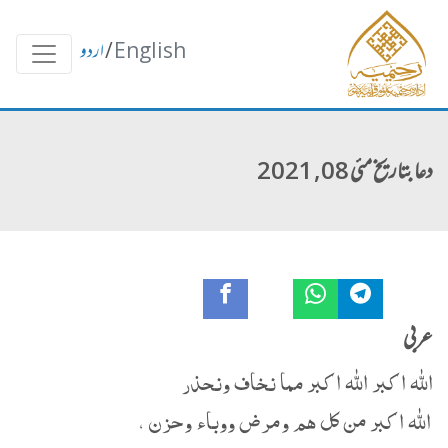
English
/
اردو
دعا بتاریخ مئی 08, 2021
عربی
الله اكبر الله اكبر مما نخاف ونحذر
الله اكبر من كل هم ومرض ووباء وحزن ،