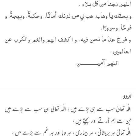
اللهم نجنا من كل بلاء ،
و بحقك يا وهاب، هب لي من لدنك أمانًا، وحكمةً، وبهجةً، و
فرحًا، وسرورًا،
و فرج عنا ما نحن فيه، و اكشف الهم والغم والكرب عن
العالمين .
اللهم آميــــــــــــــن
اردو
اللّٰہ تعالیٰ سب سے ہی بڑے ہیں ، اللّٰہ تعالیٰ ان سب سے بڑے ہیں
جن سے ہم ڈرتے اور بچتے ہیں ،
اللّٰہ تعالیٰ ہر پریشانی ، ہر بیماری ، ہر وبا اور ہر غم سے بڑے ہیں ،