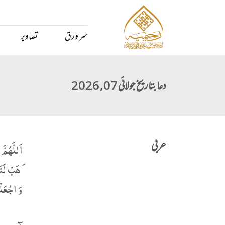
سر ورق
تصاویر
دعا بتاریخ جولائی 07, 2026
عربی
اَللَّهُمَّ
َ ھَبْ لَنَ
وَ اجْعَلْ