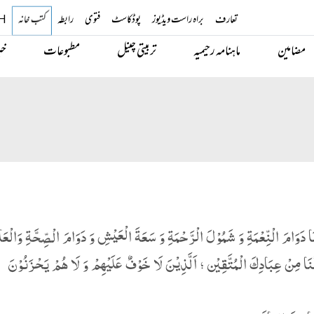
تعارف
براہ راست ویڈیوز
پوڈکاسٹ
فتوی
رابطہ
کتب خانہ
H
مضامین
ماہنامہ رحیمیہ
تربیتی چینل
مطبوعات
خب
ا دَوَامَ الْنِّعْمَةِ وَ شَمُوْلَ الْرَّحْمَةِ وَ سَعَةَ الْعَیْشِ وَ دَوَامَ الْصِّحَّةِ وَالْعَا
نَا مِنْ عِبَادِكَ الْمُتَّقِیْن ؛ اَلَّذِیْنَ لَا خَوْفٌ عَلَیْھِمْ وَ لَا ھُمْ یَحْزَنُوْنَ