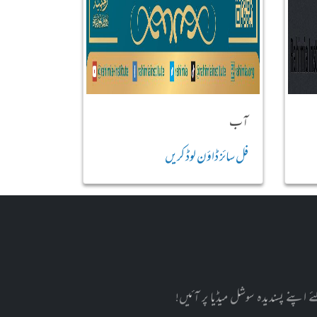
آب
فل سائز ڈاؤن لوڈ کریں
پنے پسندیدہ سوشل میڈیا پر آئیں!