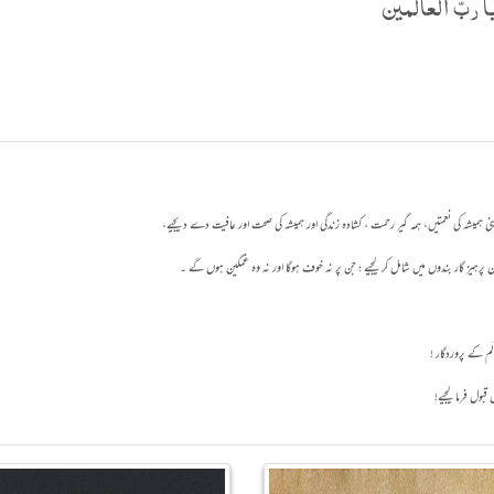
 ربَّ العالَمين
 ہمیشہ کی نعمتیں، ہمہ گیر رحمت ، کشادہ زندگی اور ہمیشہ کی صحت اور عافیت دے دیجیے،
 پرہیز گار بندوں میں شامل کر لیجیے ؛ جن پر نہ خوف ہوگا اور نہ وہ غمگین ہوں گے ۔
َم کے پروردگار !
قبول فرما لیجیے!