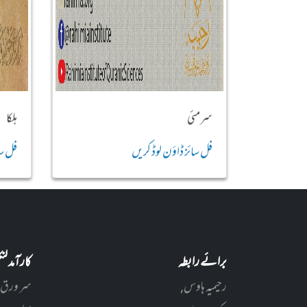
سرمئی
ہلکا
فل سائز ڈاؤن لوڈ کریں
فل سا
برائے رابطہ
کارآمد ل
رحیمیہ ہاوس,
سر ورق