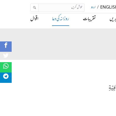
ENGLIS
/
اردو
ریں
تقریبات
روزانہ کی دعا
اقوال
فِیْةِ