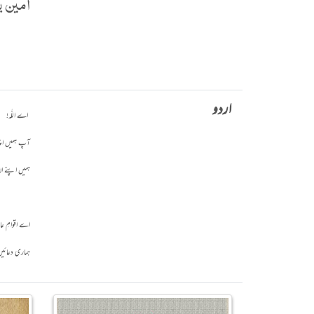
آمين يا
اردو
اے اللّٰہ!
آپ ہمیں اپنی
ہمیں اپنے ان
اے اقوامِ عال
ہماری دعائیں 