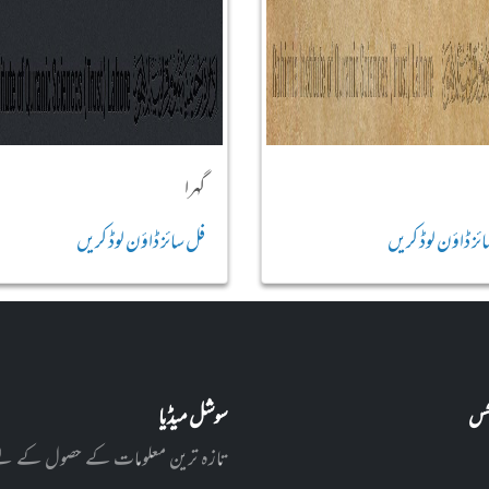
گہرا
ئز ڈاؤن لوڈ کریں
فل سائز ڈاؤن لوڈ کریں
نکس
سوشل میڈیا
تازہ ترین معلومات کے حصول کے لئے ا