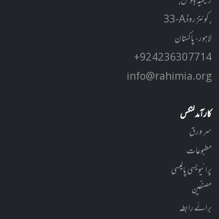
رحیمیہ ہاوس,
33-A کوئنز روڈ ,
لاہور، پاکستان
+92 42 3630 7714
info@rahimia.org
کارآمد لنکس
سر ورق
مطبوعات
پرائیویسی پالیسی
مصنفین
برائے رابطہ