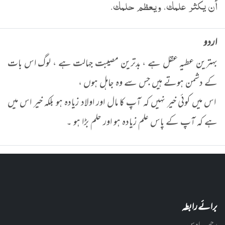
أن يكثر علمك، ويعظم حلمك.
اردو
بہترین عطیہ عقل ہے ، بدترین مصیبت جہالت ہے ، لوگ اس بات
کے دشمن ہوتے ہیں جس سے وہ جاہل ہوں ،
اس میں کوئی خیر نہیں کہ آپ کا مال اور اولاد زیادہ ہو بلکہ خیر اس میں
ہے کہ آپ کے پاس علم زیادہ ہو اور حلم بڑا ہو ۔
برائے رابطہ