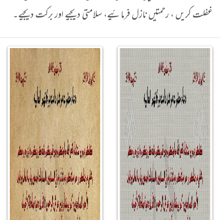
غفلت کریں ، رحمتیں نازل فرمائیے، سلامتی دیجیے اور برکت دیجیے۔