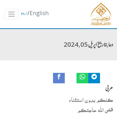
English
/
اردو
دعا بتاریخ اپریل 05, 2024
عربی
ڪلڪم بدون استثناء
‏قضى الله حاجتڪم