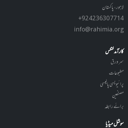
لاہور، پاکستان
+92 42 3630 7714
info@rahimia.org
کارآمد لنکس
سر ورق
مطبوعات
پرائیویسی پالیسی
مصنفین
برائے رابطہ
سوشل میڈیا