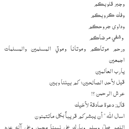
وجبر قلوبڪم
وفك ڪروبڪم
وداوى جروحڪم
‏ وشفي مرضاڪم
ورحم موتاڪم وموتانا وموتي المسلمين والمسلمات
اجمعين
يارب العالمين
‏قيل لأحد الصالحين؛ كم بيننا وبين
‏عرش الرحمن ؟!
‏قال:_ دعوة صادقة لأخيك
‏اسال الله ‏" أن يبشركم قريباً بكل ماتتمنون
‏اللهم صلِّ وسلم وبارك على نبينا محمد وعلى آله عدد