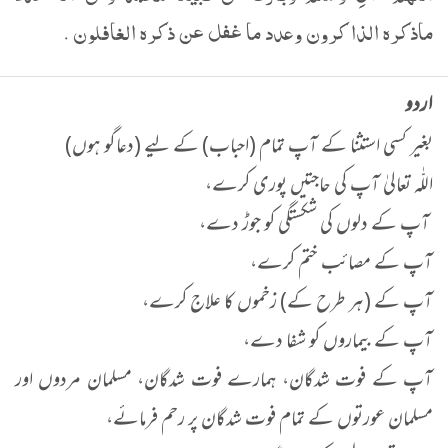
ماذكره الذاكرون وعدد ما غفل عن ذكره الغافلون .
اردو
بغیر کسی استثنا کے آپ تمام (احباب) کے لیے (دعاگو ہوں)
اللّٰہ تعالیٰ آپ کی حاجتیں پوری کرے،
آپ کے دلوں کی شکستگی کو جوڑ دے،
آپ کے مصائب ختم کرے،
آپ کے (ہر طرح کے) زخموں کا علاج کرے،
آپ کے بیماروں کو شفا دے،
آپ کے فوت شدگان، ہمارے فوت شدگان، مسلمان مردوں اور
مسلمان عورتوں کے تمام فوت شدگان پر رحم فرمائے،