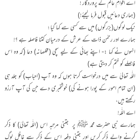
اے اقوامِ عالم کے پروردگار !
(ہماری دعائیں قبول فرما لیجئے!)
نیک لوگوں(بزرگوں) میں سے کسی سے کہا گیا ؛
ہمارے اور رحمٰن ذات کے عرش کے درمیان کتنا فاصلہ ہے ؟!
انہوں نے کہا :- اپنے بھائی کے لیے سچی (مخلصانہ) دعا (کہ وہ اس
فاصلے کو ختم کر دیتی ہے)
اللّٰہ تعالیٰ سے میں درخواست کرتا ہوں کہ وہ آپ (احباب) کو جلد ہی
(ان تمام امور کے پورا ہونے کی) خوشخبری دے جن کی آپ آرزو
رکھتے ہیں،
اے اللّٰہ!
ہمارے نبی حضرت محمد ﷺ پر جتنی مرتبہ اس (اللّٰہ تعالیٰ) کا ذکر
کرنے والے ذکر کریں اور جتنی دفعہ اس کے ذکر سے غافل لوگ