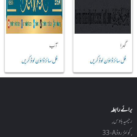
گہرا
آب
فل سائز ڈاؤن لوڈ کریں
فل سائز ڈاؤن لوڈ کریں
برائے رابطہ
رحیمیہ ہاوس,
33-A کوئنز روڈ ,