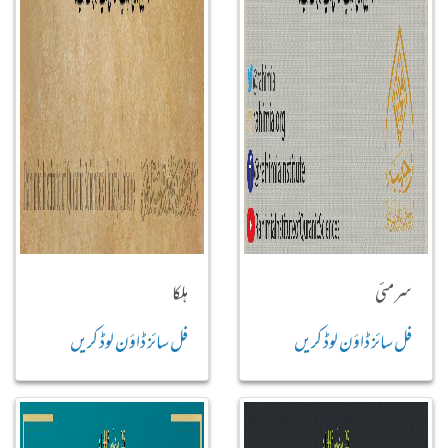
سرمئی
ہلکا
فل سائز ڈاؤن لوڈ کریں
فل سائز ڈاؤن لوڈ کریں