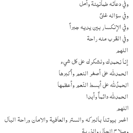
وفي دعائه طمأنينة وأمل
وفي سؤاله غنىً
وفي الإنكسار بين يديه جبراً
وفي القرب منه راحة
اللهم
إنا نحمدك ونشكرك على كل شيء
الحمدلله على أصغر النعم وأكبرها
الحمدُلله على أبسط النّعم وأعظمها
الحمدلله دائماً وأبدا
اللهم
اغمر بيوتنا بالبركه والستر والعافية والامان وراحة البال
وصلاح الحال والذرية