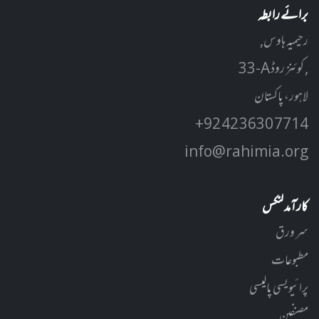
برائے رابطہ
رحیمیہ ہاوس,
33-A کوئنز روڈ ,
لاہور، پاکستان
+92 42 3630 7714
info@rahimia.org
کارآمد لنکس
سر ورق
مطبوعات
پرائیویسی پالیسی
مصنفین