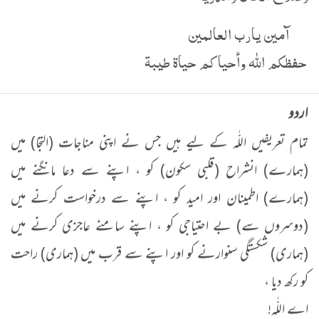
آمين يارب العالمين
حفظكم الله وأحياكم حياة طيبة
اردو
تمام تعریفیں اللّٰہ کے لیے ہیں جس نے اپنی مناجات (التجا) میں
(ہمارے) انشراح (قلبی سکون) کو ، اپنے سے دعا مانگنے میں
(ہمارے) اطمینان اور امید کو ، اپنے سے درخواست کرنے میں
(دوسروں سے) بے احتیاجی کو ، اپنے سامنے عاجزی کرنے میں
(ہماری) شکستگی سنوارنے کو اور اپنے سے قرب میں (ہماری) راحت
کو رکھ دیا ،
اے اللّٰہ!