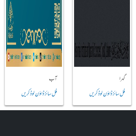
گہرا
آب
فل سائز ڈاؤن لوڈ کریں
فل سائز ڈاؤن لوڈ کریں