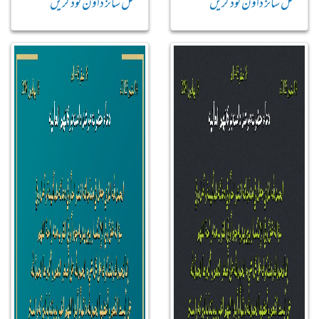
فل سائز ڈاؤن لوڈ کریں
فل سائز ڈاؤن لوڈ کریں