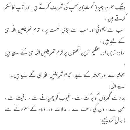
بیشک ہم ہر چیز (نعمت) پر آپ کی تعریف کرتے ہیں اور آپ کا شکر
کرتے ہیں ،
سب سے چھوٹی اور سب سے بڑی نعمت پر ، تمام تعریفیں اللّٰہ ہی
کے لیے ہیں ،
سادہ ترین اور عظیم ترین نعمتوں پر تمام تعریفیں اللّٰہ ہی کے لیے ہیں
،
ہمیشہ سے اور ہمیشہ کے لیے ، تمام تعریفیں اللّٰہ ہی کے لیے ہیں۔
اے اللّٰہ!
ہمارے گھروں کو برکت سے ، عیوب کو چھپانے سے ، عافیت سے ،
امن سے ، دل کی راحت سے ، حالات اور اولاد کے سنورنے سے
مالامال کردیجیۓ!