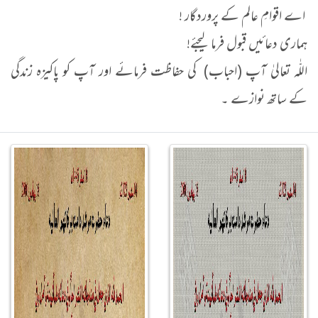
اے اقوامِ عالم کے پروردگار !
ہماری دعائیں قبول فرما لیجئے!
اللّٰہ تعالیٰ آپ (احباب) کی حفاظت فرمائے اور آپ کو پاکیزہ زندگی
کے ساتھ نوازے ۔