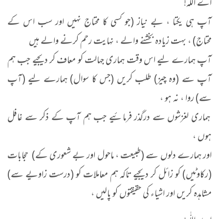
اے اللّٰہ!
آپ ہی یکتا ، بے نیاز (جو کسی کا محتاج نہیں اور سب اس کے
محتاج) ، بہت زیادہ بخشنے والے ، نہایت رحم کرنے والے ہیں
آپ ہمارے لیے اس وقت ہماری جہالت کو معاف کر دیجیے جب ہم
آپ سے (وہ چیز) طلب کریں (جس کا سوال) ہمارے لیے (آپ
سے) روا ، نہ ہو ،
ہماری لغزشوں سے درگذر فرمائیے جب ہم آپ کے ذکر سے غافل
ہوں ،
اور ہمارے دلوں سے (طبیعت ، ماحول اور بے شعوری کے) حجابات
(رکاوٹیں) کو زائل کر دیجیے تاکہ ہم معاملات کو (درست زاویے سے)
مشاہدہ کریں اور اشیاء کی حقیقتوں کو پالیں ،