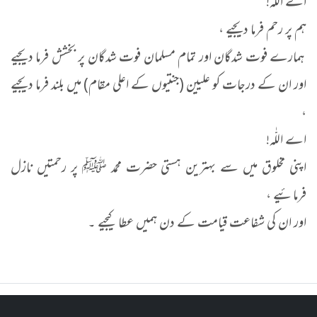
اے اللّٰہ!
ہم پر رحم فرما دیجیے ،
ہمارے فوت شدگان اور تمام مسلمان فوت شدگان پر بخشش فرما دیجیے
اور ان کے درجات کو علیین (جنتیوں کے اعلی مقام) میں بلند فرما دیجیے
،
اے اللّٰہ!
اپنی مخلوق میں سے بہترین ہستی حضرت محمد ﷺ پر رحمتیں نازل
فرمائیے ،
اور ان کی شفاعت قیامت کے دن ہمیں عطا کیجیے ۔