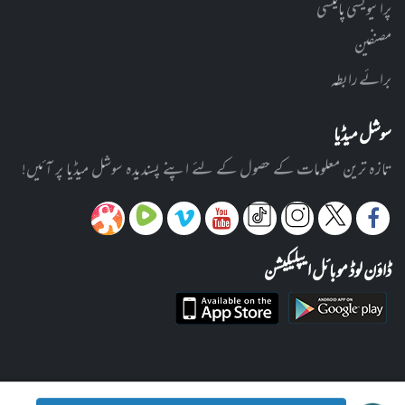
پرائیویسی پالیسی
مصنفین
برائے رابطہ
سوشل میڈیا
تازہ ترین معلومات کے حصول کے لئے اپنے پسندیدہ سوشل میڈیا پر آئیں!
ڈاؤن لوڈ موبائل ایپلیکیشن