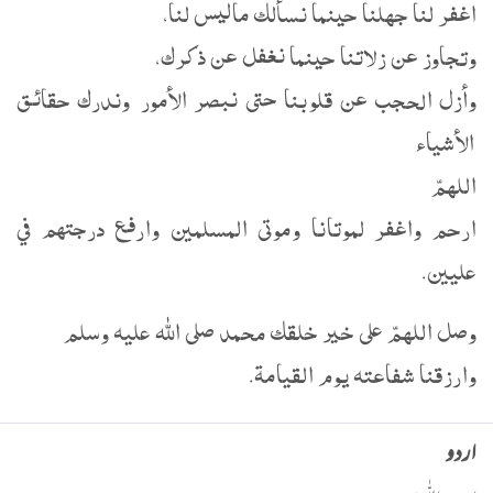
اغفر لنا جهلنا حينما نسألك ماليس لنا،
وتجاوز عن زلاتنا حينما نغفل عن ذكرك،
وأزل الحجب عن قلوبنا حتى نبصر الأمور وندرك حقائق
الأشياء
اللهمّ
ارحم واغفر لموتانا وموتى المسلمين وارفع درجتهم في
عليين.
وصل اللهمّ على خير خلقك محمد صلى الله عليه وسلم
وارزقنا شفاعته يوم القيامة.
اردو