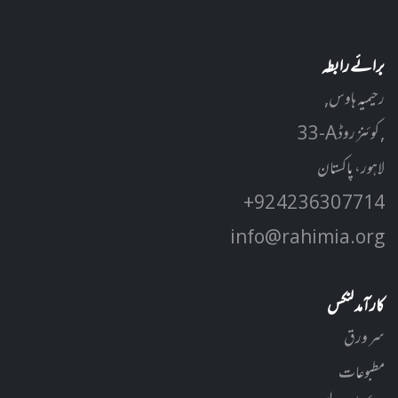
برائے رابطہ
رحیمیہ ہاوس,
33-A کوئنز روڈ ,
لاہور، پاکستان
+92 42 3630 7714
info@rahimia.org
کارآمد لنکس
سر ورق
مطبوعات