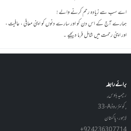
اے سب سے زیادہ رحم کرنے والے !
ہمارے آج کے اس دن کو اور سارے دنوں کو اپنی معافی ، عافیت ،
اور اپنی رحمت میں شامل فرما دیجیے ۔
برائے رابطہ
رحیمیہ ہاوس,
33-A کوئنز روڈ ,
لاہور، پاکستان
+92 42 3630 7714