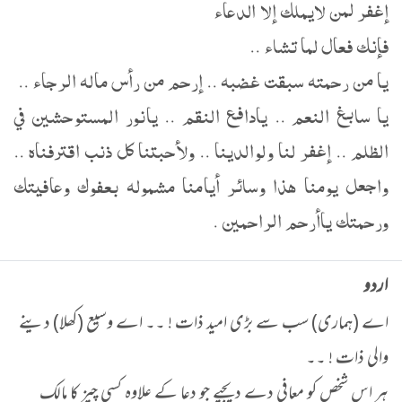
إغفر لمن لايملك إلا الدعاء
فإنك فعال لما تشاء ..
يا من رحمته سبقت غضبه .. إرحم من رأس ماله الرجاء ..
يا سابغ النعم .. يادافع النقم .. يانور المستوحشين في
الظلم .. إغفر لنا ولوالدينا .. ولأحبتنا كل ذنب اقترفناه ..
واجعل يومنا هذا وسائر أيامنا مشموله بعفوك وعافيتك
ورحمتك ياأرحم الراحمين .
اردو
اے (ہماری) سب سے بڑی امید ذات ! ۔۔ اے وسیع (کھلا) دینے
والی ذات ! ۔۔
ہر اس شخص کو معافی دے دیجیے جو دعا کے علاوہ کسی چیز کا مالک