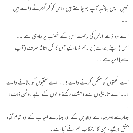
نہیں ، پس بلاشبہ آپ جو چاہتے ہیں ،اس کو کر گزرنے والے ہیں
۔۔
اے وہ ذات ! جس کی رحمت اس کے غضب پر حاوی ہے ۔۔
اس (اپنے بندے) پر رحم فرمائیے جس کا کل اثاثہ صرف (آپ
سے) امید ہے ۔۔
اے نعمتوں کو مکمل کرنے والے ! ۔۔ اے سختیوں کو ہٹانے والے
!۔۔ اے تاریکیوں سے وحشت رکھنے والوں کے لیے روشن ذات!
۔۔
ہمارے اور ہمارے والدین کے اور ہمارے احباب کے وہ تمام گناہ
بخش دیجیے ، جن کا ارتکاب ہم نے کیا ہے۔