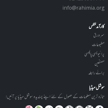
info@rahimia.org
کارآمد لنکس
سر ورق
مطبوعات
پرائیویسی پالیسی
مصنفین
برائے رابطہ
سوشل میڈیا
تازہ ترین معلومات کے حصول کے لئے اپنے پسندیدہ سوشل میڈیا پر آئیں!