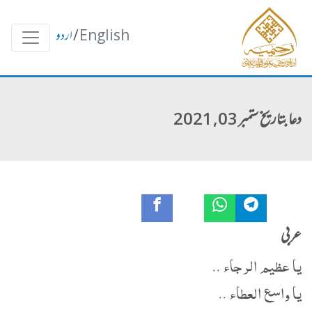
English
/
اردو
دعا بتاریخ ستمبر 03, 2021
عربی
يا عظيم الرجاء ..
يا واسع العطاء ..