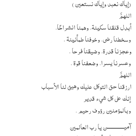
(إياك نعبد وإياك نستعين )
اللهمَّ
أبدل قلقنا سكينة، وهمنا انشراحًا،
وسخطنا رضى، وخوفنا طمأنينة ،
وعجزنا قدرة، وضيقنا فرحا ،
وعسرنا يسرا، وضعفنا قوة ،
اللهمَّ
ارزقنا حق التوكل عليك وهيئ لنا الأسباب
إنك على كل شيء قدير
وبالمؤمنين رؤوف رحيم .
آميــــــــــــــن يا رب العالمين