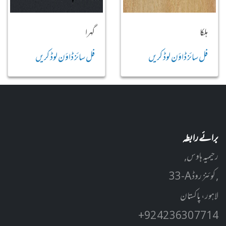
ہلکا
گہرا
فل سائز ڈاؤن لوڈ کریں
فل سائز ڈاؤن لوڈ کریں
برائے رابطہ
رحیمیہ ہاوس,
33-A کوئنز روڈ ,
لاہور، پاکستان
+92 42 3630 7714