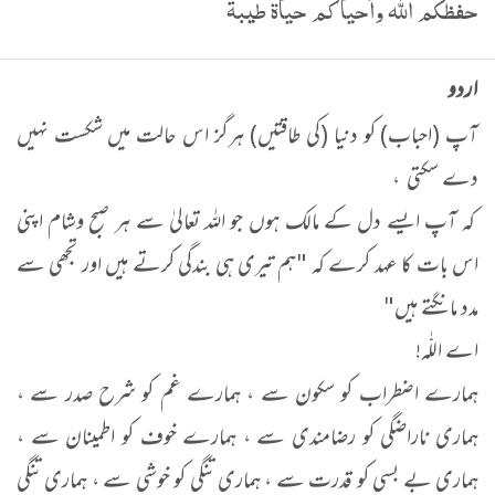
حفظكم الله وأحياكم حياة طيبة
اردو
آپ (احباب) کو دنیا (کی طاقتیں) ہرگز اس حالت میں شکست نہیں
دے سکتی ،
کہ آپ ایسے دل کے مالک ہوں جو اللہ تعالیٰ سے ہر صبح وشام اپنی
اس بات کا عہد کرے کہ "ہم تیری ہی بندگی کرتے ہیں اور تجھی سے
مدد مانگتے ہیں"
اے اللّٰہ!
ہمارے اضطراب کو سکون سے ، ہمارے غم کو شرح صدر سے ،
ہماری ناراضگی کو رضامندی سے ، ہمارے خوف کو اطمینان سے ،
ہماری بے بسی کو قدرت سے ، ہماری تنگی کو خوشی سے ، ہماری تنگی