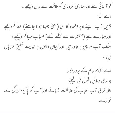
کو آسانی سے اور ہماری کمزوری کو طاقت سے بدل دیجیے ۔
اے اللّٰہ!
ہمیں آپ اپنے اوپر اعتماد کا حق (یعنی جیسا ہونا چاہئے) عطا کردیجیے
اور ہمارے لیے (مشکلات سے نکلنے کے) اسباب مہیا کر دیجیے ،
بیشک آپ ہر چیز پر قادر ہیں اور ایمان والوں پر نہایت شفیق مہربان
ہیں ۔
اے اقوامِ عالم کے پروردگار !
ہماری دعائیں قبول فرما لیجئے!
اللّٰہ تعالیٰ آپ احباب کی حفاظت فرمائے اور آپ کو پاکیزہ زندگی سے
نوازے۔