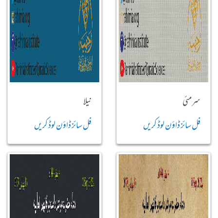
سرمئی
نیلا
فل سائز ڈاؤن لوڈ کریں
فل سائز ڈاؤن لوڈ کریں