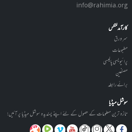
info@rahimia.org
کارآمد لنکس
سر ورق
مطبوعات
پرائیویسی پالیسی
مصنفین
برائے رابطہ
سوشل میڈیا
تازہ ترین معلومات کے حصول کے لئے اپنے پسندیدہ سوشل میڈیا پر آئیں!