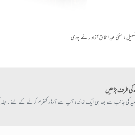
سہیل: مفتی عبد الخالق آزاد رائے پوری
کی طرف بڑھیں
یمیہ کی جانب سے جلد ہی ایک نمائندہ آپ سے آرڈر کنفرم کرنے کے لئے رابط