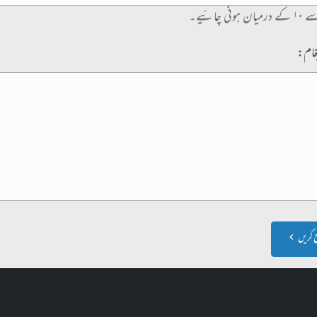
غام:
 کریں