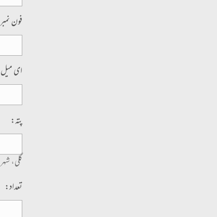
فون نمبر
ای میل
پتہ:
گلی، شہر
تعداد: