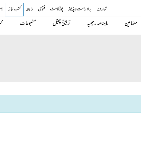
تعارف
براہ راست ویڈیوز
پوڈکاسٹ
فتوی
رابطہ
کتب خانہ
H
مضامین
ماہنامہ رحیمیہ
تربیتی چینل
مطبوعات
خب