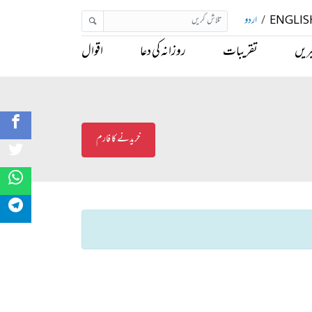
ENGLIS
/
اردو
ریں
تقریبات
روزانہ کی دعا
اقوال
خریدنے کا فارم