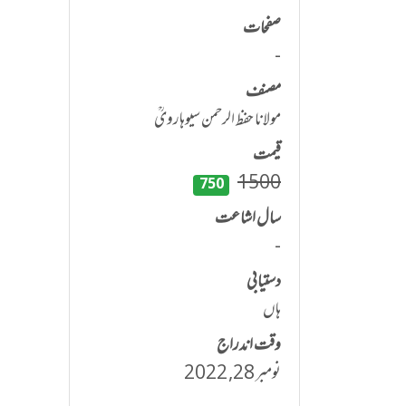
صفحات
-
مصنف
مولانا حفظ الرحمن سیوہارویؒ
قیمت
1500
750
سال اشاعت
-
دستیابی
ہاں
وقت اندراج
نومبر 28, 2022