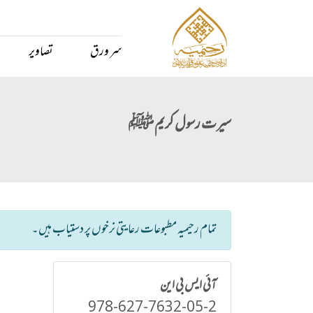
سر ورق
تصاویر
سیرت رسول کریم ﷺ
تمام رحیمیہ مطبوعات رعایتی نرخوں پر دستیاب ہیں۔
آئی ایس بی این
978-627-7632-05-2