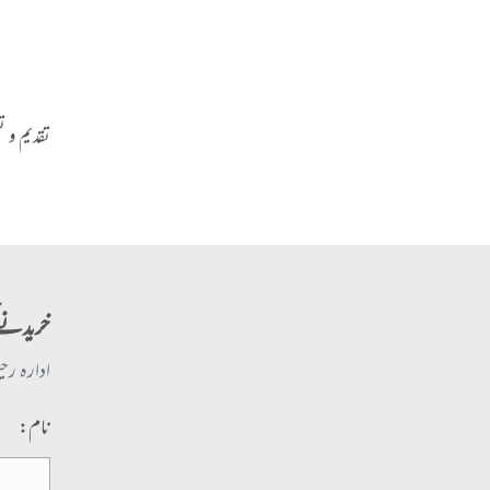
تقدیم و ت
خریدنے 
ادارہ رح
نام: