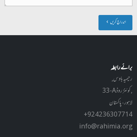
اندراج کریں
برائے رابطہ
رحیمیہ ہاوس,
33-A کوئنز روڈ ,
لاہور، پاکستان
+92 42 3630 7714
info@rahimia.org