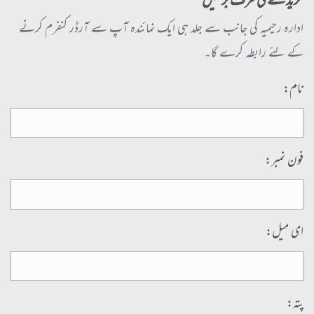
خریدنے کی طرف بڑھیں
ادارہ رحیمیہ کی جانب سے جلد ہی ایک نمائندہ آپ سے آرڈر کنفرم کرنے
کے لئے رابطہ کرے گا۔
نام:
فون نمبر:
ای میل:
پتہ: