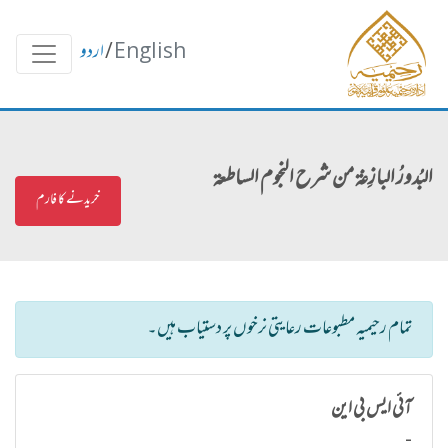
English
/
اردو
البُدورُ البازِغة من شرح النجوم الساطعة
خریدنے کا فارم
تمام رحیمیہ مطبوعات رعایتی نرخوں پر دستیاب ہیں۔
آئی ایس بی این
-