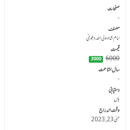
صفحات
-
مصنف
امام شاہ ولی اللہ دہلویؒ
قیمت
6000
3000
سال اشاعت
-
دستیابی
ہاں
وقت اندراج
مئی 23, 2023