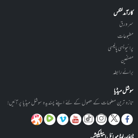
کارآمد لنکس
سر ورق
مطبوعات
پرائیویسی پالیسی
مصنفین
برائے رابطہ
سوشل میڈیا
تازہ ترین معلومات کے حصول کے لئے اپنے پسندیدہ سوشل میڈیا پر آئیں!