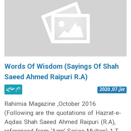
Words Of Wisdom (Sayings Of Shah
Saeed Ahmed Raipuri R.A)
اہم مضامین
جولائی 07, 2020
Rahimia Magazine ,October 2016
(Following are the quotations of Hazrat-e-
Aqdas Shah Saeed Ahmed Raipuri (R.A),
referenced from ‘Azm’ Series Multan) 1.T…