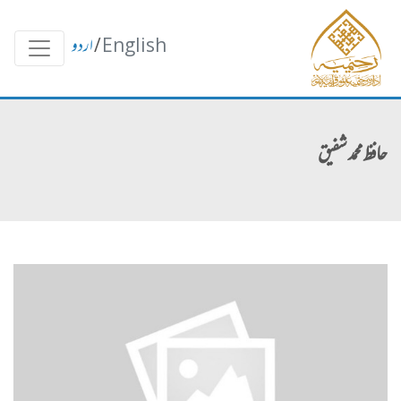
English
/
اردو
حافظ محمد شفیق