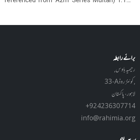
برائے رابطہ
رحیمیہ ہاوس,
33-A کوئنز روڈ ,
لاہور، پاکستان
+92 42 3630 7714
info@rahimia.org