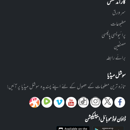
کارآمد لنکس
سر ورق
مطبوعات
پرائیویسی پالیسی
مصنفین
برائے رابطہ
سوشل میڈیا
تازہ ترین معلومات کے حصول کے لئے اپنے پسندیدہ سوشل میڈیا پر آئیں!
ڈاؤن لوڈ موبائل ایپلیکیشن