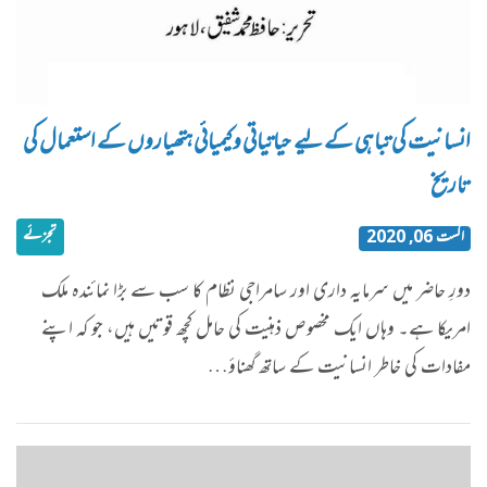
انسانیت کی تباہی کے لیے حیاتیاتی و کیمیائی ہتھیاروں کے استعمال کی
تاریخ
تجزئے
اگست 06, 2020
دورِ حاضر میں سرمایہ داری اور سامراجی نظام کا سب سے بڑا نمائندہ ملک
امریکا ہے۔ وہاں ایک مخصوص ذہنیت کی حامل کچھ قوتیں ہیں، جو کہ اپنے
مفادات کی خاطر انسانیت کے ساتھ گھناؤ…