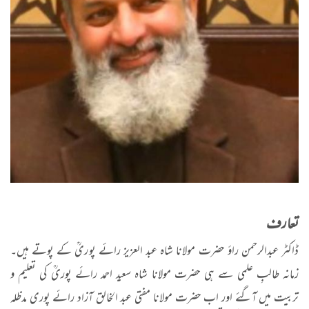
تعارف
ڈاکٹر عبدالرحمن راؤ حضرت مولانا شاہ عبد العزیز رائے پوریؒ کے پوتے ہیں۔
زمانہ طالبِ علمی سے ہی حضرت مولانا شاہ سعید احمد رائے پوریؒ کی تعلیم و
تربیت میں آگئے اور اب حضرت مولانا مفتی عبد الخالق آزاد رائے پوری مدظلہ