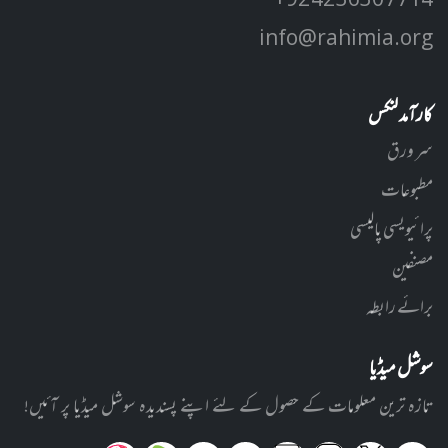
+92 42 3630 7714
info@rahimia.org
کارآمد لنکس
سر ورق
مطبوعات
پرائیویسی پالیسی
مصنفین
برائے رابطہ
سوشل میڈیا
تازہ ترین معلومات کے حصول کے لئے اپنے پسندیدہ سوشل میڈیا پر آئیں!