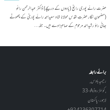
حضرت رائے پوری رابعؒ (یادوں کے دریچے) ڈاکٹر عبدالرحمن رائو
(مضمون نگار حضرتِ اقدس مولانا شاہ سعیداحمد رائے پوریؒ کے چھوٹے
بھائی راؤ رشیداحمد مرحوم کے صاحبزادے ہیں۔ جنھ…
برائے رابطہ
رحیمیہ ہاوس,
33-A کوئنز روڈ ,
لاہور، پاکستان