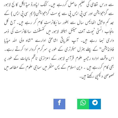
سے درس نظامی کی تعلیم حاصل کررہے ہیں۔ کنگ ایڈورڈ میڈیکل کالج لاہور
سے گریجوایشن اور سی پی ایس پی سے پو سٹ گریجوایشن(ایم سی پی ایس ) کے
بعد کم وبیش اٹھائیس سال سے بطور سائیکاٹرسٹ کام کر رہے ہیں۔ آج کل
پنجاب انسٹی ٹیوٹ آف مینٹل ہیلتھ لاہور میں کنسلٹنٹ سائکاٹرسٹ کی ذمہ
داری نبھا رہے ہیں۔ آپ نظریاتی اشاعتی ادارے "شاہ ولی اللہ میڈیا
فاؤنڈیشن" کے پہلے جنرل سیکرٹری کے طور پر سرگرم کردار ادا کرتے رہے۔
اس وقت ادارہ رحیمیہ علومِ قرآنیہ لاہور کے اعزازی ناظم مالیات کے طور پر
بھی کام کررہے ہیں ۔ دین اسلام کے پس منظر میں سماجی علوم کے مطالعہ میں
خصوصی دلچسپی رکھتے ہیں۔