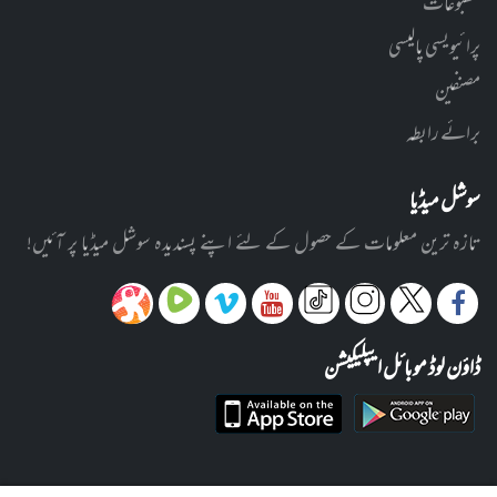
مطبوعات
پرائیویسی پالیسی
مصنفین
برائے رابطہ
سوشل میڈیا
تازہ ترین معلومات کے حصول کے لئے اپنے پسندیدہ سوشل میڈیا پر آئیں!
ڈاؤن لوڈ موبائل ایپلیکیشن