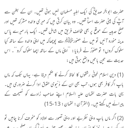
حضرت ابوبکر صدیقؓ کی ایک اہلیہ مسلمان نہیں ہوئی تھیں۔ ان کے بطن سے
آپؓ کی بیٹی حضرت اسماؓ تھیں۔ وہ بیان کرتی ہیں کہ میری والدہ مشرکہ تھیں اور
صلح حدیبیہ کے موقع پر بھی مخالف فریق میں شامل تھیں۔ ایک بار میرے پاس
مدینہ منورہ آئیں تو میں نے حضورﷺ سے پوچھاکہ میں اپنی والدہ کے ساتھ کیا
سلوک کروں؟ تو حضورؐ نے فرمایا: ’’اپنی ماں کے ساتھ اچھا سلوک کرو‘‘۔ اس
حدیث سے تین باتیں واضح ہوتی ہیں:
(1) دینِ اسلام خونی رشتوں کا لحاظ کرنے کا حکم دیتا ہے، یہاں تک کہ ماں
باپ اگر کافر بھی ہوں، تب بھی ان کے دُنیوی حقوق ادا کرنے ضروری ہیں۔
یہی بات حضرت لقمان علیہ السلام اپنے صاحب زادے کو نصیحت کے
پیرائے میں کہتے ہیں۔ (القرآن: لقمان: 13-15)
(2) اگر ماں باپ دینی نظریے اور دینی تصور سے اولاد کو منحرف کرنا چاہیں تو