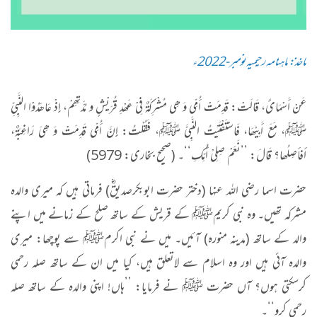
ماخذ: ماہنامہ رحیمیہ نومبر-2022ء
عَنْ أَسْمَائَ، قَالَتْ: قَدِمَتْ أُمِّی وَ ھِی مُشْرِکَۃٌ فِیْ عَھْدِ قُرَیْشٍ و مُدَّتِھِمْ، إِذْ عَاھَدُوْا النَّبِیِّ
ﷺ، مَعَ أَبِیْھَا، فَاسْتَفْتَیْتُ النَّبِیَّ ﷺ، فَقُلْتُ: إِنَّ أُمِّی قَدِمَتْ وَ ھِیَ رَاغِبَۃٌ،
أفأصِلُھا؟ قَالَ: ’’نَعَمْ صِلِیْ أُمِّکِ‘‘۔ (صحیح بخاری: 5979)
حضرت اسما رضی اللہ عنہا (دختر حضرت ابوبکرصدیقؓ) فرماتی ہیں کہ میری والدہ
مشرکہ تھیں۔ وہ نبی کریمﷺ کے قریش کے ساتھ صلح کے زمانے میں اپنے
والد کے ساتھ (مدینہ منورہ) آئیں۔ میں نے نبی اکرمﷺ سے پوچھا: میری
والدہ آئی ہیں اور وہ اسلام سے لاتعلق ہیں، کیا میں ان کے ساتھ صلہ رحمی
کرسکتی ہوں؟ آں حضرت ﷺ نے فرمایا: ’’ہاں! اپنی والدہ کے ساتھ صلہ
رحمی کرو‘‘۔