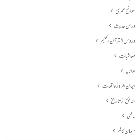
سوانح عمری
درسِ حدیث
دروس القرآن الحکیم
معاشیات
اداریہ
ایمان افروز واقعات
حقائق از تاریخ
عالمی
مہمان کالم