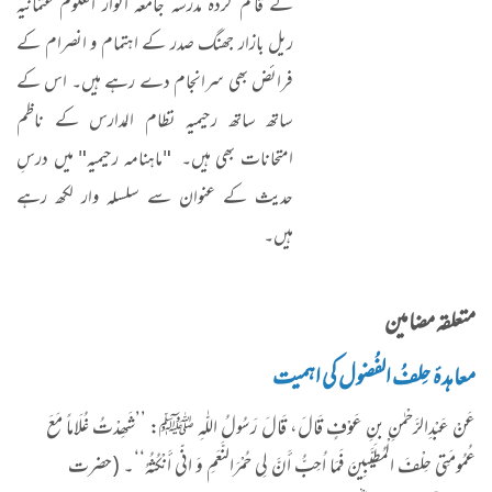
کے قائم کردہ مدرسہ جامعہ انوار العلوم عثمانیہ
ریل بازار جھنگ صدر کے اہتمام و انصرام کے
فرائض بھی سرانجام دے رہے ہیں۔ اس کے
ساتھ ساتھ رحیمیہ نظام المدارس کے ناظم
امتحانات بھی ہیں۔ "ماہنامہ رحیمیہ" میں درسِ
حدیث کے عنوان سے سلسلہ وار لکھ رہے
ہیں۔
متعلقہ مضامین
معاہدۂ حِلفُ الفُضول کی اہمیت
عَنْ عَبْدِالرَّحْمٰنِ بنِ عَوْفٍ قَالَ، قَالَ رَسُولُ اللّٰہِ ﷺ: ’’شَھِدْتُ غُلَاماً مَعَ
عُمُومَتِی حِلْفَ الْمُطَیَّبِینَ فَمَا اُحِبُّ أَنَّ لِی حُمْرَالنَّعَمِ وَ انّی أَنْکُثُہُ‘‘۔ (حضرت