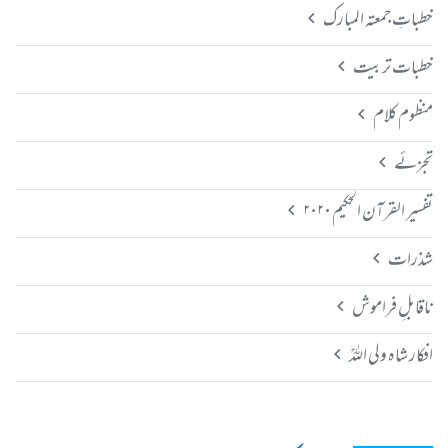
خطباتِ جمعتہ المبارک
خطبات تربیت
منظوم کلام
تجزئے
تفسیر القرآن الحکیم ۲۰۲۰
شذرات
ناقابلِ فراموش
افکار شاہ ولی اللہؒ