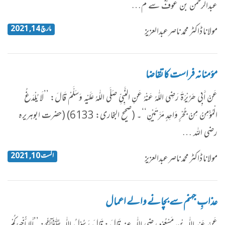
عبدالرحمن بن عوفؓ سے م…
مارچ 14, 2021
مولانا ڈاکٹر محمد ناصرعبدالعزیز
مؤمنانہ فراست کا تقاضا
عَنْ أَبِی ھُرَیْرَۃَ رَضِی اللّٰہُ عَنْہُ عَنِ النَّبِیِّ صَلَّی اللّٰہُ عَلَیْہِ وَسَلَّمْ قَالَ: ’’لَا یُلْدَغُ
الْمُؤْمِنُ مِنْ جُحْرٍ وَاحِدٍ مَرَّتَیْنِ‘‘۔ (صحیح البخاری: 6133) (حضرت ابوہریرہ
رضی اللہ …
اگست 10, 2021
مولانا ڈاکٹر محمد ناصرعبدالعزیز
عذابِ جہنم سے بچانے والے اعمال