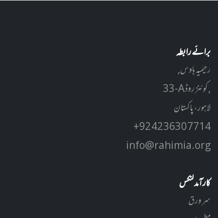
برائے رابطہ
رحیمیہ ہاوس,
33-A کوئنز روڈ ,
لاہور، پاکستان
+92 42 3630 7714
info@rahimia.org
کارآمد لنکس
سر ورق