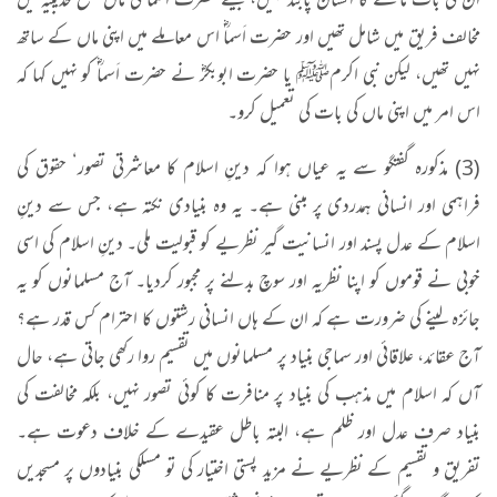
ان کی بات ماننے کا انسان پابند نہیں، جیسے حضرت اَسماؓ کی ماں صلح حدیبیہ میں
مخالف فریق میں شامل تھیں اور حضرت اَسماؓ اس معاملے میں اپنی ماں کے ساتھ
نہیں تھیں، لیکن نبی اکرمﷺ یا حضرت ابوبکرؓ نے حضرت اَسماؓ کو نہیں کہا کہ
اس امر میں اپنی ماں کی بات کی تعمیل کرو۔
(3) مذکورہ گفتگو سے یہ عیاں ہوا کہ دینِ اسلام کا معاشرتی تصور‘ حقوق کی
فراہمی اور انسانی ہمدردی پر مبنی ہے۔ یہ وہ بنیادی نکتہ ہے، جس سے دینِ
اسلام کے عدل پسند اور انسانیت گیر نظریے کو قبولیت ملی۔ دینِ اسلام کی اسی
خوبی نے قوموں کو اپنا نظریہ اور سوچ بدلنے پر مجبور کردیا۔ آج مسلمانوں کو یہ
جائزہ لینے کی ضرورت ہے کہ ان کے ہاں انسانی رشتوں کا احترام کس قدر ہے؟
آج عقائد، علاقائی اور سماجی بنیاد پر مسلمانوں میں تقسیم روا رکھی جاتی ہے، حال
آں کہ اسلام میں مذہب کی بنیاد پر منافرت کا کوئی تصور نہیں، بلکہ مخالفت کی
بنیاد صرف عدل اور ظلم ہے، البتہ باطل عقیدے کے خلاف دعوت ہے۔
تفریق و تقسیم کے نظریے نے مزید پستی اختیار کی تو مسلکی بنیادوں پر مسجدیں