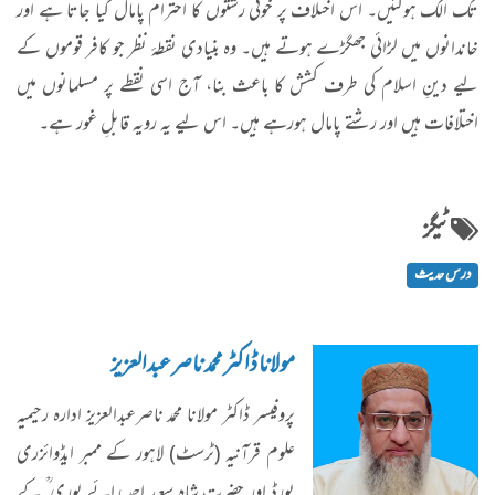
تک الگ ہوگئیں۔ اس اختلاف پر خونی رشتوں کا احترام پامال کیا جاتا ہے اور
خاندانوں میں لڑائی جھگڑے ہوتے ہیں۔ وہ بنیادی نقطۂ نظر جو کافر قوموں کے
لیے دینِ اسلام کی طرف کشش کا باعث بنا، آج اسی نقطے پر مسلمانوں میں
اختلافات ہیں اور رشتے پامال ہورہے ہیں۔ اس لیے یہ رویہ قابلِ غور ہے۔
ٹیگز
درس حدیث
مولانا ڈاکٹر محمد ناصرعبدالعزیز
پروفیسر ڈاکٹر مولانا محمد ناصرعبدالعزیز ادارہ رحیمیہ
علوم قرآنیہ (ٹرسٹ) لاہور کے ممبر ایڈوائزری