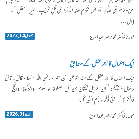
عَنْ عَبْدِ اللّٰہِ بْنِ مَسْعُوْدٍ رضی اللّٰہ عنہ قَالَ: قَالَ رَسُوْلُ اللّٰہِ ﷺ: ’’أَلا أُخْبِرُکُمْ
بِمَنْ یَحْرُمُ عَلَی النَّارِ، أو بِمَنْ تَحْرُمُ عَلَیْہِ النَّارُ؟ عَلٰی کُلِّ قَرِیْبٍ، ھَیِّنٍ، سَھْلٍ‘‘۔
(ال…
جنوری 14, 2023
مولانا ڈاکٹر محمد ناصرعبدالعزیز
نیک اعمال کا اَجر عقل کے مطابق
​نیک اعمال کا اَجر عقل کے مطابقوَعَنِ ابْنِ عُمَرَ - رضی اللّٰہ عنہما - قَالَ: قَالَ
رَسُوْلُ ﷺ: ’’إِنَّ الرَّجُلَ لَیَکُوْنُ مِنْ أَہْلِ الصَّلٰوۃِ، وَالصَّومِ، وَالزَّکٰوۃِ، وَالْحَجِّ،
وَالْعُمْرَۃِ‘‘۔ حَتّٰی ذَکَرَ سِہَاَم الْخَیْرِ کُلَّہَا،…
جون 01, 2026
مولانا ڈاکٹر محمد ناصرعبدالعزیز