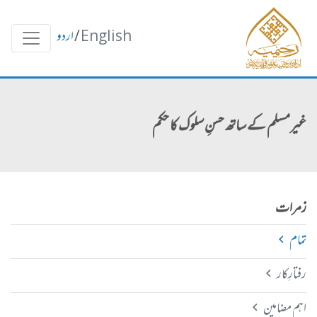
English
/
اردو
غیرمسلم کے ساتھ حسنِ سلوک کا حکم
زمرات
تمام
رفتارِکار
اہم مضامین