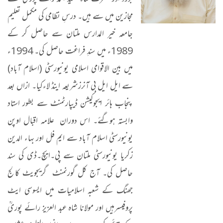
بورڈ اور حضرت شاہ سعید احمد رائے پوری ؒ کے
مجازین میں سے ہیں۔ درسِ نظامی کی مکمل تعلیم
جامعہ خیر المدارس ملتان سے حاصل کر کے
1989ء میں سندِ فراغت حاصل کی۔ 1994ء
میں بین الاقوامی اسلامی یونیورسٹی (اسلام آباد)
سے ایل ایل بی آنرزشریعہ اینڈ لاءکیا۔ ازاں بعد
پنجاب ہائر ایجوکیشن ڈیپارٹمنٹ سے بطور استاد
وابستہ ہوگئے۔ اس دوران علامہ اقبال اوپن
یونیورسٹی اسلام آباد سے ایم فل اور بہاء الدین
زکریا یونیورسٹی ملتان سے پی۔ایچ۔ڈی کی سند
حاصل کی۔ آج کل گورنمنٹ گریجویٹ کالج
جھنگ کے شعبہ اسلامیات میں ایسوسی ایٹ
پروفیسرہیں اور مولانا شاہ عبد العزیز رائے پوریؒ