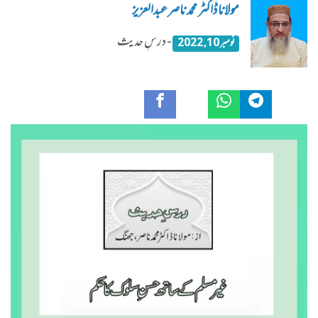
مولانا ڈاکٹر محمد ناصرعبدالعزیز
- درسِ حدیث
نومبر 10, 2022