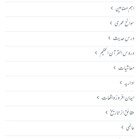
اہم مضامین
سوانح عمری
درسِ حدیث
دروس القرآن الحکیم
معاشیات
اداریہ
ایمان افروز واقعات
حقائق از تاریخ
عالمی