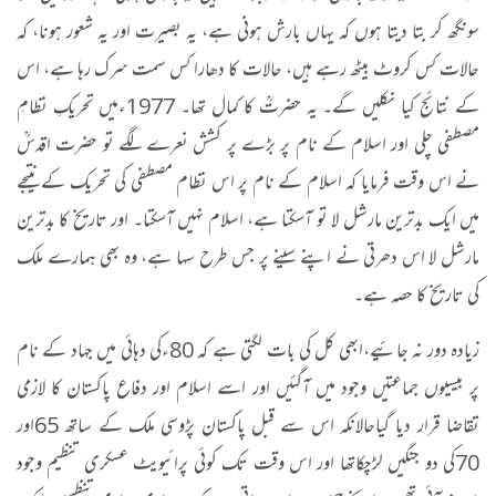
سونگھ کر بتا دیتا ہوں کہ یہاں بارش ہونی ہے، یہ بصیرت اور یہ شعور ہونا، کہ
حالات کس کروٹ بیٹھ رہے ہیں، حالات کا دھارا کس سمت سرک رہا ہے، اس
کے نتائج کیا نکلیں گے۔ یہ حضرتؒ کا کمال تھا۔ 1977ءمیں تحریکِ نظامِ
مصطفی چلی اور اسلام کے نام پر بڑے پر کشش نعرے لگے تو حضرت اقدسؒ
نے اس وقت فرمایا کہ اسلام کے نام پر اس نظام مصطفی کی تحریک کے نتیجے
میں ایک بدترین مارشل لا تو آسکتا ہے، اسلام نہیں آسکتا۔ اور تاریخ کا بدترین
مارشل لا اس دھرتی نے اپنے سینے پر جس طرح سہا ہے، وہ بھی ہمارے ملک
کی تاریخ کا حصہ ہے۔
زیادہ دور نہ جائیے،ابھی کل کی بات لگتی ہے کہ 80ءکی دہائی میں جہاد کے نام
پر بیسیوں جماعتیں وجود میں آگئیں اور اسے اسلام اور دفاع پاکستان کا لازمی
تقاضا قرار دیا گیاحالانکہ اس سے قبل پاکستان پڑوسی ملک کے ساتھ 65اور
70کی دو جنگیں لڑچکاتھا اور اس وقت تک کوئی پرائیویٹ عسکری تنظیم وجود