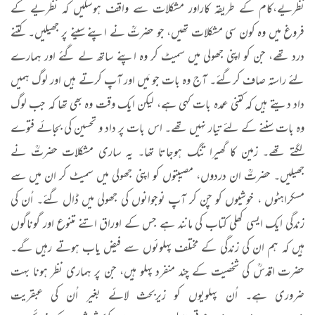
نظریے،کام کے طریقہ کاراور مشکلات سے واقف ہوسکیں کہ نظریے کے
فروغ میں وہ کون سی مشکلات تھیں، جو حضرتؒ نے اپنے سینے پر جھیلیں۔ کتنے
درد تھے، جن کو اپنی جھولی میں سمیٹ کر وہ اپنے ساتھ لے گئے اور ہمارے
لئے راستہ صاف کرگئے۔ آج وہ بات جو مَیں اور آپ کرتے ہیں اور لوگ ہمیں
داد دیتے ہیں کہ کتنی عمدہ بات کہی ہے، لیکن ایک وقت وہ بھی تھا کہ جب لوگ
وہ بات سننے کے لئے تیار نہیں تھے۔ اس بات پر داد و تحسین کی بجائے فتوے
لگتے تھے۔ زمین کا گھیرا تنگ ہوجاتا تھا۔ یہ ساری مشکلات حضرتؒ نے
جھیلیں۔ حضرتؒ ان دردوں، مصیبتوں کو اپنی جھولی میں سمیٹ کر ان میں سے
مسکراہٹوں ، خوشیوں کو چن کر آپ نوجوانوں کی جھولی میں ڈال گئے۔ اُن کی
زندگی ایک ایسی کھلی کتاب کی مانند ہے جس کے اوراق اتنے متنوع اور گوناگوں
ہیں کہ ہم ان کی زندگی کے مختلف پہلوئوں سے فیض یاب ہوتے رہیں گے۔
حضرت اقدسؒ کی شخصیت کے چند منفرد پہلو ہیں، جن پر ہماری نظر ہونا بہت
ضروری ہے۔ اُن پہلویوں کو زیربحث لائے بغیر اُن کی عبقریت