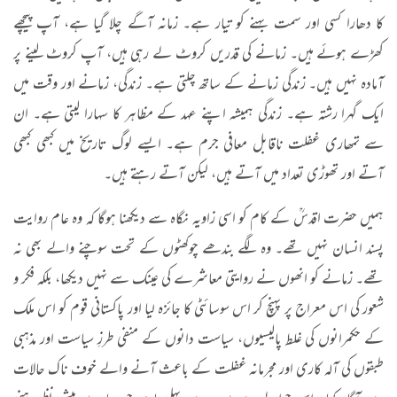
کا دھارا کسی اور سمت بہنے کو تیار ہے۔ زمانہ آگے چلا گیا ہے، آپ پیچھے
کھڑے ہوئے ہیں۔ زمانے کی قدریں کروٹ لے رہی ہیں، آپ کروٹ لینے پر
آمادہ نہیں ہیں۔ زندگی زمانے کے ساتھ چلتی ہے۔ زندگی، زمانے اور وقت میں
ایک گہرا رشتہ ہے۔ زندگی ہمیشہ اپنے عہد کے مظاہر کا سہارا لیتی ہے۔ ان
سے تمھاری غفلت ناقابل معافی جرم ہے۔ ایسے لوگ تاریخ میں کبھی کبھی
آتے اور تھوڑی تعداد میں آتے ہیں، لیکن آتے رہتے ہیں۔
ہمیں حضرت اقدسؒ کے کام کو اسی زاویہ نگاہ سے دیکھنا ہوگا کہ وہ عام روایت
پسند انسان نہیں تھے۔ وہ لگے بندھے چوکھٹوں کے تحت سوچنے والے بھی نہ
تھے۔ زمانے کو انھوں نے روایتی معاشرے کی عینک سے نہیں دیکھا، بلکہ فکر و
شعور کی اس معراج پر پہنچ کر اس سوسائٹی کا جائزہ لیا اور پاکستانی قوم کو اس ملک
کے حکمرانوں کی غلط پالیسیوں، سیاست دانوں کے منفی طرزِ سیاست اور مذہبی
طبقوں کی آلہ کاری اور مجرمانہ غفلت کے باعث آنے والے خوف ناک حالات