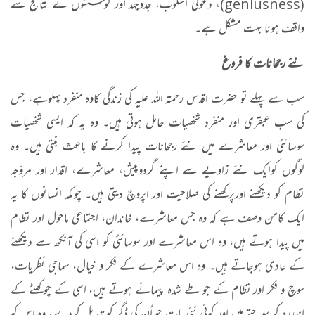
(geniusness)، دعوتی اسلوب، جدوجہد اور کوششوں کے نتائج سے
واقف ہونا بہت مشکل ہے۔
نئے رجحانات کا فروغ
سب سے پہلے تو حضرت اقدس رحمتہ اللہ علیہ کی زندگی کاوہ منفرد پہلوہے، جس
کی سب عبقری اور منفرد شخصیات حامل ہوتی ہیں۔ وہ یہ کہ ایسی شخصیات
سوسائٹی اور معاشرے میں نئے رجحانات پیدا کرنے کا باعث بنتی ہیں۔ وہ
لوگوں کوایک نئے زاویے سے اپنے گردوپیش، معاشرے، اقدار اور مروّجہ
نظام کو دیکھنے اورپرکھنے کی صلاحیت اور اپروچ دیتی ہیں۔ چوںکہ انسانوں کا یہ
ایک کامن وصف ہے کہ وہ جس معاشرے، خاندان، اجتماعی ماحول اور نظام
میں پیدا ہوتے ہیں، وہ اس معاشرے اور سوسائٹی کو اسی کی آنکھ سے دیکھنے
کے عادی ہوجاتے ہیں۔ وہ اس معاشرے کے فکر و خیال، سماجی نظریات،
سوچ و فکر اور نظام کے جو طے شدہ پیمانے ہوتے ہیں، اسی کے چوکھٹے کے