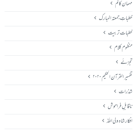
مہمان کالم
خطباتِ جمعتہ المبارک
خطبات تربیت
منظوم کلام
تجزئے
تفسیر القرآن الحکیم ۲۰۲۰
شذرات
ناقابلِ فراموش
افکار شاہ ولی اللہؒ