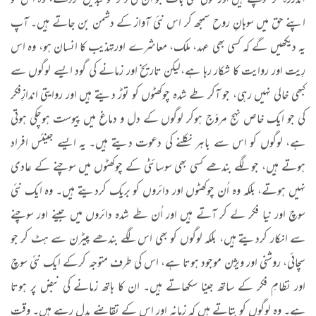
اندررہ کر سوچتے ہیں اور کوئی نئی بات جو اُن کی ڈگر کو تبدیل کردے، وہ اس کو
اپنے حق میں سوہانِ روح سمجھ کر اس نئی آواز کے دشمن بن جاتے ہیں۔ آپ
یہ دیکھیں گے کہ کسی بھی عہد، ملک، معاشرے اورتہذیب کا انسان ہو، وہ اس
رِیت اور روایت کا شکار رہا ہے،لیکن تاریخ اور زمانے کی گود ایسے لوگوں سے
کبھی خالی نہیں رہی، جو آکر طے شدہ چوکھٹوں کو توڑ دیتے ہیں اور روایتی اندازِفکر
کی جو ایک خاص نہج مروّج ہوکر لوگوں کے دل و دماغ میں پیوست ہوچکی ہوتی
ہے، لوگوں کو اس سے باہر نکلنے کی دعوت دیتے ہیں۔ یہ ایسے جینئس افراد
ہوتے ہیں، جو لگے بندھے کسی بھی سوسائٹی کے چوکھٹوں میں سوچنے کے عادی
نہیں ہوتے، بلکہ وہ اُن چوکھٹوں اور دائروں کو بریک کردیتے ہیں۔ وہ ایک نئی
سوچ اور نیا فکر لے کر آتے ہیں اور اُن طے شدہ دائروں میں جینے اور سوچنے
سے انکار کردیتے ہیں، بلکہ لوگوں کو بھی اس لگے بندھے پیٹرن سے ہٹ کر جو
سچائی، روشنی اور ویژن موجود ہوتا ہے، اس کی طرف متوجہ کرکے ایک نئی سوچ
اور نظامِ فکر کے ساتھ جینا سکھاتے ہیں۔ ان کا ہاتھ زمانے کی نبض پر ہوتا
ہے۔ وہ لوگوں کو بتاتے ہیں کہ زمانہ اور اس کے تقاضے بدل رہے ہیں۔ وقت