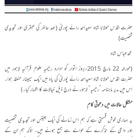
حضرت اقدس مولانا شاہ سعیداحمد رائے پوریؒ (عہدِ حاضر کی عبقری اور تجدیدی
شخصیت)
محمدعباس شاد
(مورخہ 22 مارچ 2015ءبروز اتوار کو ادارہ رحیمیہ علومِ قرآنیہ لاہور میں
حضرت اقدس مولانا شاہ سعیداحمد رائے پوریؒ کی یاد میں ایک سیمینار منعقد ہوا۔
اس میں مدیر ماہنامہ ”رحیمیہ“ لاہور نے درجِ ذیل خیالات کا اظہار کیا۔)
مشکل حالات میں دعوتی کام
یہ ہماری خوش قسمتی ہے کہ ہم اس زمانے کی ایک جینئس اور تجدیدی شخصیت
اور داعی کے تذکرے کے حوالے سے جمع ہوئے ہیں۔ تاکہ ہم ان کے