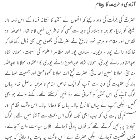
آزادی و حریت کا پیغام
حضرتؒ کی جراٗت کی داد دیجئے کہ انھوں نے تنقید کا نشانہ فسادکے اس ذمہ دار
طبقے کو بنایا، جو جبہ و دستار کی وجہ سے کسی کو خاطر میں نہیں لاتا تھا۔ الحمدللہ! وہ
تقدس اور مقام و مرتبہ خود تاریخ نے حضرتؒ کی جھولی میں بھی ڈال رکھاتھا کہ
خانقاہِ رائے پور ، دیوبند، سہارن پور اور مظاہر العلوم کی نسبت، مولانا شاہ
عبدالقادر رائے پوریؒ، مولانا شاہ عبدالعزیز رائے پوری کا اعتماد، مولانا عبیداللہ
سندھیؒ، مولانا حسین احمد مدنیؒ، حضرت شیخ الہند مولانا محمودحسنؒ اور جمعیت علمائے
ہند کی عقیدت کی وجہ سے آپ کو ایک خاص مقام و مرتبہ حاصل تھا، یہاں
لوگ آپؒ کی اس تنقید کو آسانی سے ردّ نہیں کرسکتے تھے۔ کہنے والے جو بھی
کہیں، لیکن آپ نے یہاں کا رُخ بدلا۔ یہاں کا دھارا بدلا۔ اس وقت نظام اور
سسٹم کی بات کی، کہ جب ابھی تک لوگ اس بحث سے آشنا نہیں تھے۔ لوگ
تجاویز پرباتیں کرتے تھے کہ فلاں پارٹی آجائے، فلاں سیاست دان آجائے،
فلاں شخصیت آجائے، لیکن حضرتؒ نے اس وقت یہ بات یاد دلائی کہ جب