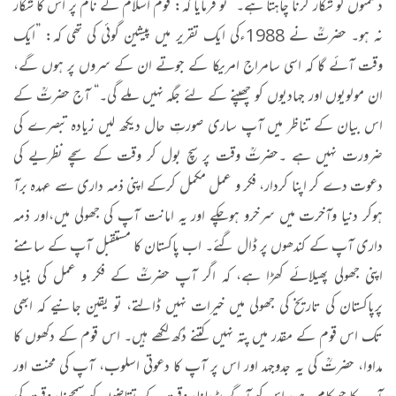
دشمنوں کو شکار کرنا چاہتا ہے۔“ تو فرمایا کہ: قوم اسلام کے نام پر اس کا شکار
نہ ہو۔ حضرتؒ نے 1988ءکی ایک تقریر میں پیشین گوئی کی تھی کہ: ”ایک
وقت آئے گا کہ اسی سامراج امریکا کے جوتے ان کے سروں پر ہوں گے،
ان مولویوں اور جہادیوں کو چھپنے کے لئے جگہ نہیں ملے گی۔“ آج حضرتؒ کے
اس بیان کے تناظر میں آپ ساری صورتِ حال دیکھ لیں زیادہ تبصرے کی
ضرورت نہیں ہے ۔حضرتؒ وقت پر سچ بول کر وقت کے سچے نظریے کی
دعوت دے کر اپنا کردار، فکر و عمل مکمل کرکے اپنی ذمہ داری سے عہدہ برآ
ہوکر دنیا وآخرت میں سرخرو ہوچکے اور یہ امانت آپ کی جھولی میں،اور ذمہ
داری آپ کے کندھوں پر ڈال گئے۔ اب پاکستان کا مستقبل آپ کے سامنے
اپنی جھولی پھیلائے کھڑا ہے، کہ اگر آپ حضرتؒ کے فکر و عمل کی بنیاد
پرپاکستان کی تاریخ کی جھولی میں خیرات نہیں ڈالتے، تو یقین جانیے کہ ابھی
تک اس قوم کے مقدر میں پتہ نہیں کتنے دُکھ لکھے ہیں۔ اس قوم کے دکھوں کا
مداوا، حضرتؒ کی یہ جدوجہد اور اس پر آپ کا دعوتی اسلوب، آپ کی محنت اور