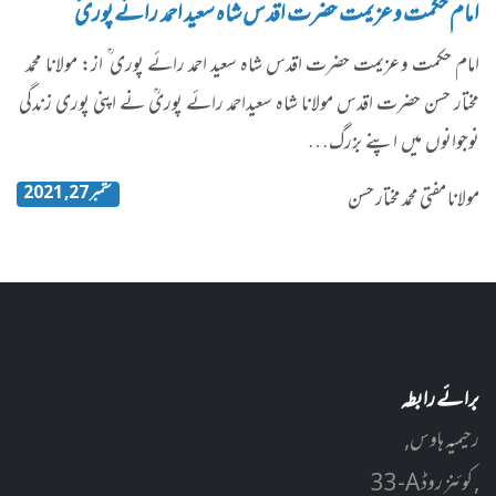
امام حکمت وعزیمت حضرت اقدس شاہ سعید احمد رائے پوری ؒ
امام حکمت وعزیمت حضرت اقدس شاہ سعید احمد رائے پوری ؒ از: مولانا محمد
مختار حسن حضرت اقدس مولانا شاہ سعیداحمد رائے پوریؒ نے اپنی پوری زندگی
نوجوانوں میں اپنے بزرگ…
ستمبر 27, 2021
مولانا مفتی محمد مختار حسن
برائے رابطہ
رحیمیہ ہاوس,
33-A کوئنز روڈ ,