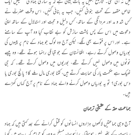
میں نہ آئی تھی۔ تاریخ ہمیں یہ بات بتاتی ہے کہ یہ ساری جہادی تنظیمیں ایک
خاص مقصد کے تحت بنوائی گئیں، جب یہ بنائی گئیں، اس وقت حضرتؒ نے
کس شد و مد اور مردانگی کے ساتھ، کس دلیل و حجت اور استدلال کے ساتھ اپنی
دعوت میں اس کے پس پشت سازش کو بے نقاب کیا وہ آپ کے سامنے
ہے۔ اور اس پر فتوے بھی لگے، لیکن آج وہ لوگ جو جہاد کے نام پر پیسوں کی
بوریاں وصول کرتے رہے، افغانستان کے جو قبائلی رہنما ہوتے تھے، وہ پیسے
نوٹوں میں وصول نہیں کرتے تھے، بوریوں میں وصول کرتے تھے۔ کہ جی
ٹھیک ہے حکمت یار کی حمایت کرتے ہیں، کتنا بوری مال ملے گا؟ پانچ بوری یا
دس بوری؟ تو یہ بوریاں وصول کرنے والے جہاد کے نام پر آج کہاں کھڑے
ہیں۔
جماعت حقہ کے حقیقی ترجمان
آج وہی جماعتیں لاکھوں ہزاروں انسانوں کو قتل کرانے کے بعد کہتی ہیں کہ جہاد
ریاست کے بغیر نہیں ہوسکتا۔ پرائیویٹ مسلح جدوجہد کو حرام کہہ رہے ہیں گویا