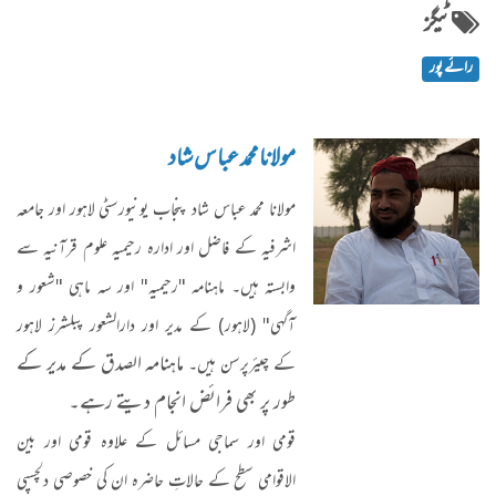
ٹیگز
رائے پور
مولانا محمد عباس شاد
مولانا محمد عباس شاد پنجاب یونیورسٹی لاہور اور جامعہ
اشرفیہ کے فاضل اور ادارہ رحیمیہ علوم قرآنیہ سے
وابستہ ہیں۔ ماہنامہ "رحیمیہ" اور سہ ماہی "شعور و
آگہی" (لاہور) کے مدیر اور دارالشعور پبلشرز لاہور
ماہنامہ الصدق کے مدیر کے
کے چیئرپرسن ہیں۔
طور پر بھی فرائض انجام دیتے رہے۔
قومی اور سماجی مسائل کے علاوہ قومی اور بین
الاقوامی سطح کے حالاتِ حاضرہ ان کی خصوصی دلچسپی