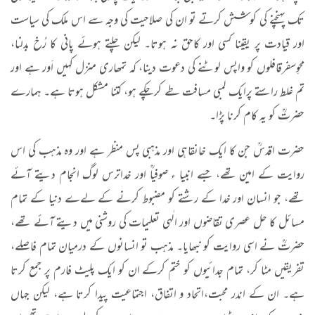
تک پہنچنے کی کوشش کرتے تو ان کی صلاحیت کی وجہ سے اس ملک کی سیاست
اور قیادت پر یقینا کسی اور کاحق نہ ہوتا۔ لیکن چلتے ہوئے پانی کا رُخ بدلنا،
محوِسفرقافلوں کو واپس لوٹنے کی دعوت دینا، کہ تمھاری منزل کہیں اَور ہے اور
تم غلط راستے پرایک لمبی مسافت طے کرچکے ہو، کتنا مشکل ہوتا ہے۔ ہمارے
حضرتؒ کو یہ کام کرنا پڑا۔
حضرت اقدسؒ جن کا ایک خانقاہی اور مذہبی پس منظر ہے اور وہ مذہب کی اس
روایت کے امین تھے، جسے انبیا ء صوفیاؒ اور خداترس لوگ انجام دیتے آئے
تھے، جو انسان اور خدا کے رشتے کو مضبوط کرنے کے لےے دنیا کے تمام
مسائل کا حل عصری تقاضوں اور الٰہی تعلیمات کی روشنی میں دیتے آئے تھے،
حضرتؒ نے اسی روایت کو نبھایا۔ مذہب تو انسانوں کے درمیان تمام فاصلے،
تفریقیں مٹا کر، تمام جدائیوں کو ختم کرکے ان کو ایک پلیٹ فارم پر جمع کرتا
ہے۔ ان کے اندر محبت،اتحاد و اتفاق، اجتماعیت پیدا کرتا ہے، لیکن جہاں