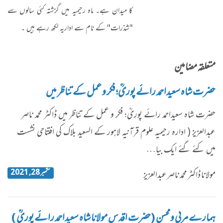
کا میدان ہے۔ ماہ رحیمیہ میں گزشتہ کئی سالوں سے
"شذرات" کے نام سے اداریہ لکھ رہے ہیں ۔
متعلقہ مضامین
حضرت شاہ سعیداحمد رائے پوریؒ؛ فکر و عمل کے تناظر میں
حضرت شاہ سعیداحمد رائے پوریؒ؛ فکر و عمل کے تناظر میں ڈاکٹر محمد ناصر
عبدالعزیز ( ادارہ رحیمیہ علوم قرآنیہ لاہور کے السعید بلاک کی افتتاحی نشست
میں کئے گئے ایک بیا…
ستمبر 28, 2021
مولانا ڈاکٹر محمد ناصرعبدالعزیز
ہمارے مربی ومحسن (حضرت اقدس مولانا شاہ سعیداحمد رائے پوریؒ )