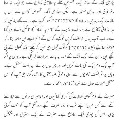
پڑوسی ملک کے ساتھ ایک مخصوص خطے پر علاقائی تنازع ہے، جو ایک خالصتاً
جغرافیائی اور سیاسی مسئلہ ہے، لیکن ہماری ایک مخصوص کلاس نے اس پر
باقاعدہ ایک بیانیہ اور جہاد کا narrative کھڑا کرلیا ہے۔ اب مجھے بتائیں کہ
یہ علاقائی تنازع ہے اور اُسے مذہب کے نام پر ”جہاد“ کا ٹائٹل دے دیا گیا
ہے۔ اب آپ یہاں مخالفت کریں تو کیسے کریں گے؟ تو ایسے میں راستہ بنانا کہ
موجود بیانیے (narrative) کولوگ قبول ہی نہیں کرچکے، بلکہ گھول کے پی
چکے ہیں۔ ان کے انگ انگ کے اندر یہ بات سرایت کر چکی ہے۔ وہاں پر اگر
آپ یک دم ایک نئی بات کریں اور ہر چیز بدل جائے، یہ بہت مشکل ہے۔
وہاں پر تو مختلف زاویوں سے اپنی دعوتی صلاحیتوں کا اظہارکرنا ہی آپ کو اس
مشکل صورتِ حال سے نبرد آزما ہونا سکھاتا ہے۔
حضرتؒ نے قوم کوان خیالات کی گہری کھائیوں اور اندھیری راتوں سے نکالنے
کے لئے کس طرح اپنے شب و روز صرف کیے اور کتنی آپ کو محنت کرنی
پڑی، اس کی پوری ایک تاریخ ہے۔ حضرتؒ نے ایک عبقری اور جینئس