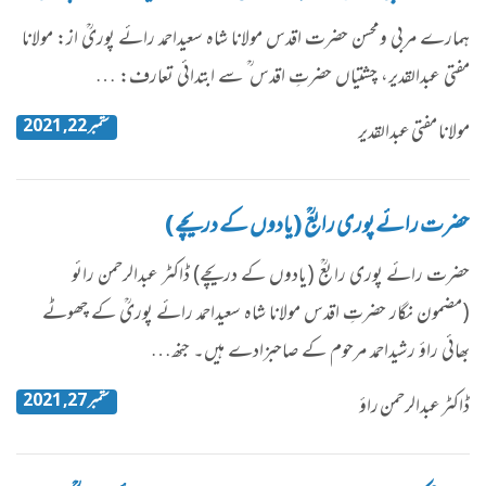
ہمارے مربی ومحسن حضرت اقدس مولانا شاہ سعیداحمد رائے پوریؒ از: مولانا
مفتی عبدالقدیر، چشتیاں حضرتِ اقدس ؒ سے ابتدائی تعارف: …
ستمبر 22, 2021
مولانا مفتی عبدالقدیر
حضرت رائے پوری رابعؒ (یادوں کے دریچے)
حضرت رائے پوری رابعؒ (یادوں کے دریچے) ڈاکٹر عبدالرحمن رائو
(مضمون نگار حضرتِ اقدس مولانا شاہ سعیداحمد رائے پوریؒ کے چھوٹے
بھائی راؤ رشیداحمد مرحوم کے صاحبزادے ہیں۔ جنھ…
ستمبر 27, 2021
ڈاکٹر عبدالرحمن راؤ