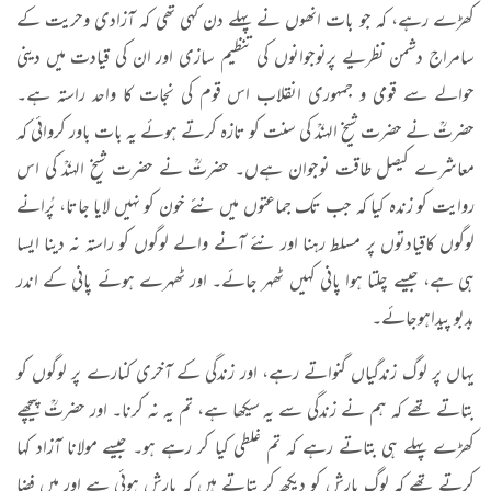
کھڑے رہے، کہ جو بات انھوں نے پہلے دن کہی تھی کہ آزادی وحریت کے
سامراج دشمن نظریے پرنوجوانوں کی تنظیم سازی اور ان کی قیادت میں دینی
حوالے سے قومی و جمہوری انقلاب اس قوم کی نجات کا واحد راستہ ہے۔
حضرتؒ نے حضرت شیخ الہندؒ کی سنت کو تازہ کرتے ہوئے یہ بات باور کروائی کہ
معاشرے کیصل طاقت نوجوان ہےں۔ حضرتؒ نے حضرت شیخ الہندؒ کی اس
روایت کو زندہ کیا کہ جب تک جماعتوں میں نئے خون کو نہیں لایا جاتا، پُرانے
لوگوں کاقیادتوں پر مسلط رہنا اور نئے آنے والے لوگوں کو راستہ نہ دینا ایسا
ہی ہے، جیسے چلتا ہوا پانی کہیں ٹھہر جائے۔ اور ٹھہرے ہوئے پانی کے اندر
بدبو پیداہوجائے۔
یہاں پر لوگ زندگیاں گنواتے رہے، اور زندگی کے آخری کنارے پر لوگوں کو
بتاتے تھے کہ ہم نے زندگی سے یہ سیکھا ہے، تم یہ نہ کرنا۔ اور حضرتؒ پیچھے
کھڑے پہلے ہی بتاتے رہے کہ تم غلطی کیا کر رہے ہو۔ جیسے مولانا آزاد کہا
کرتے تھے کہ لوگ بارش کو دیکھ کر بتاتے ہیں کہ بارش ہوئی ہے اور میں فضا