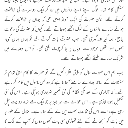
اور جعل سازی موجود ہے۔ سب پر تنقید اور درست نظریے کا ابلاغ یقینا ایک
مشکل کام تھا۔ لوگ اپنے اپنے دائروں میں رہ کر ایک دوسرے کی مخالفت
کرتے تھے، لیکن حضرتؒ کی ایک آواز ایسی تھی کہ جہاں پر مخالفت کرتے
ہوئے سارے دائروں کے لوگ اکٹھے ہوجاتے تھے۔ کیوں کہ حضرتؒ کی دعوت
جامع، ہمہ گیر اور گہری تھی۔ جب حضرتؒ بات کرتے تھے تو جہاں جہاں کمی،
جھول اور نقص موجود ہے، وہاں پر جا کرچوٹ لگتی تھی۔ تو اس دھندے میں
شریک سارے طبقے اکٹھے ہوجاتے تھے۔
جب ہم اس صورتِ حال کو پیش نظر رکھیں گے تو حضرتؒ کا کام اپنی تمام تر
مشکلات کے ساتھ ہمارے سامنے آجاتا ہے کہ وہ کس ماحول میں کام کر رہے
تھے۔ کہ آزادی کے بعد ملکی نظام کی نئی تعمیر ضروری ہوچکی ہے۔ اس کی نئی
تشکیل ہونا لازمی ہے۔ اس حوالے سے ہر چیز پر جو ایک طے شدہ روایت چل
رہی ہے، اسے اس کی مخالف سمت میں لے کے جانا ہے۔ مثال کے طور پر
میں بات کو سمجھانے کے لئے تھوڑی سی بات کھول دوں کہ آپ کے ملک کا