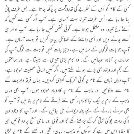
کسی کے کام کو اُس کے نظریے کی قدروقیمت پر پرکھا جاتا ہے۔ جس طرف پانی
بہا جا رہا ہے، اُس طرف تیرنا بہت آسان ہے۔ آپ اگر کسی سے کہیں کہ
اُلٹے رُخ تیرو، وہ مشکل ہوتا ہے۔ کوئی شخص کہیں جا رہا ہے، آپ اُدھر ہی
اُسے جانے دیں اور اُسی راستے کے فضائل بیان کریں تو بہت آسان ہے۔
آپ جو بات لوگوں کے منہ میں ہے، وہی بات کہیں تو بہت سے لوگ آپ کی
حمایت پر آمادہ ہوجائیں گے۔ وہ کام بڑی تیزی سے پھیلتا ہے اور جماعتوں
کے حجم اور وجود بھی بڑے ہونے لگتے ہیں۔ اگر کہیں لسانی عصبیت موجود ہے،
آپ وہاں زبان کے نام پر کوئی تحریک کھڑی کردیں۔ جہاں فرقہ واریت کے
نام سے دوکانیں اور مذہب کے نام پر کاروبار موجود ہوں، آپ بھی وہاں
مذہب کے نام پر ایک نیا کاروبار کسی نئے فرقے کے نام پر بنا لیں تو آپ کو
بھی مرنے مارنے کے لیے چند دیوانے مل جائیں گے۔ اور آپ کا وجود دن
دگنی رات چوگنی ترقی کرکے بڑھنے لگے گا اور قومی اور عالمی سطح پر وہ قوتیں جن
کا مفاد اس میں ہے کہ لوگوں کو مذہب، زبان، کلچر اور خطے کے نام پر لڑایا