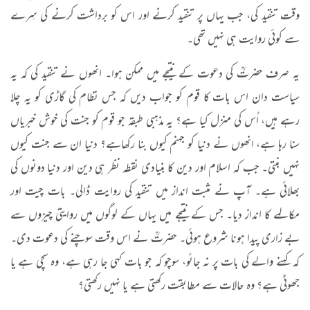
وقت تنقید کی، جب یہاں پر تنقید کرنے اور اس کو برداشت کرنے کی سِرے
سے کوئی روایت ہی نہیں تھی۔
یہ صرف حضرتؒ کی دعوت کے نتیجے میں ممکن ہوا۔ انھوں نے تنقید کی کہ یہ
سیاست دان اس بات کا قوم کو جواب دیں کہ جس نظام کی گاڑی کو یہ چلا
رہے ہیں، اُس کی منزل کیا ہے؟ یہ مذہبی طبقہ جو قوم کو جنت کی خوش خبریاں
سنا رہا ہے، انھوں نے دنیا کو جہنم کیوں بنا رکھاہے؟ دنیا ان سے جنت کیوں
نہیں بنتی۔ جب کہ اسلام اور دین کا بنیادی نقطہ نظر ہی دین اور دنیا دونوں کی
بھلائی ہے۔ آپ نے مثبت انداز میں تنقید کی روایت ڈالی۔ بات چیت اور
مکالمے کا انداز دیا۔ جس کے نتیجے میں یہاں کے لوگوں میں روایتی چیزوں سے
بے زاری پیدا ہونا شروع ہوئی۔ حضرتؒ نے اس وقت سوچنے کی دعوت دی۔
کہ کہنے والے کی بات پر نہ جائو، سوچو کہ جو بات کہی جا رہی ہے، وہ سچی ہے یا
جھوٹی ہے؟ وہ حالات سے مطابقت رکھتی ہے یا نہیں رکھتی؟