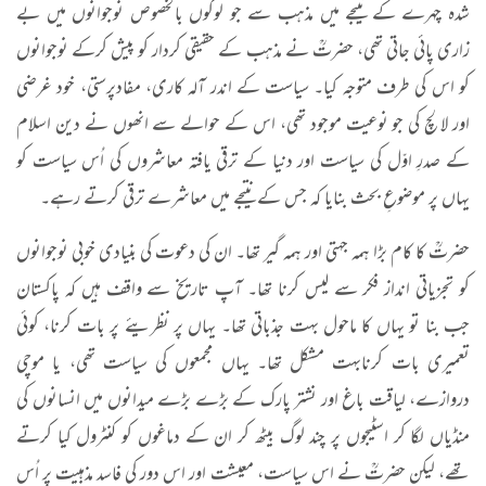
شدہ چہرے کے نتیجے میں مذہب سے جو لوگوں بالخصوص نوجوانوں میں بے
زاری پائی جاتی تھی، حضرتؒ نے مذہب کے حقیقی کردار کو پیش کرکے نوجوانوں
کو اس کی طرف متوجہ کیا۔ سیاست کے اندر آلہ کاری، مفادپرستی، خود غرضی
اور لالچ کی جو نوعیت موجود تھی، اس کے حوالے سے انھوں نے دین اسلام
کے صدرِ اوّل کی سیاست اور دنیا کے ترقی یافتہ معاشروں کی اُس سیاست کو
یہاں پر موضوعِ بحث بنایا کہ جس کے نتیجے میں معاشرے ترقی کرتے رہے۔
حضرتؒ کا کام بڑا ہمہ جہتی اور ہمہ گیر تھا۔ ان کی دعوت کی بنیادی خوبی نوجوانوں
کو تجزیاتی انداز فکر سے لیس کرنا تھا۔ آپ تاریخ سے واقف ہیں کہ پاکستان
جب بنا تو یہاں کا ماحول بہت جذباتی تھا۔ یہاں پر نظریئے پر بات کرنا، کوئی
تعمیری بات کرنابہت مشکل تھا۔ یہاں مجمعوں کی سیاست تھی، یا موچی
دروازے، لیاقت باغ اور نشتر پارک کے بڑے بڑے میدانوں میں انسانوں کی
منڈیاں لگا کر اسٹیجوں پر چند لوگ بیٹھ کر ان کے دماغوں کو کنٹرول کیا کرتے
تھے، لیکن حضرتؒ نے اس سیاست، معیشت اور اس دور کی فاسد مذہبیت پر اُس