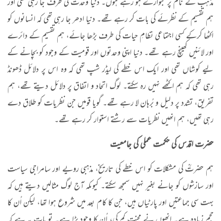
مذہب کے نام پر بٹوارے ہو رہے ہوں۔ دنیا وحدت کی طرف جا رہی تھی اور
ہم تقسیم کے نظرئے کی بات کر رہے تھے۔ دنیا ادھر جا رہی تھی کہ انسانوں کو
اکٹھا کرکے کسی اجتماعی نظامِ حیات کی طرف بڑھا جائے، ہم تقسیم کے دائرے
اور لائنیں کھینچ رہے تھے۔ دنیا اپنی وحدتوں اور قومیت کے وجود کو بچانے کے
لیے کوشاں تھی اور ایک اس خطے کی لیڈر شپ تھی کہ وہ اس پر دلائل ڈھونڈ
رہی تھی کہ ہم اکٹھے نہیں رہ سکتے۔ لوگ اتحاد و اتفاق پر دلائل دیتے تھے، ہم
تفریق، تشدد پر دلیل و بُرہان لا رہے تھے۔ گویا قومیں جن نظریات کو طلاق دے
رہی تھیں، ہم انھیں نظریات سے رشتے استوار کر رہے تھے۔
حضرت اقدس کی حکمت عملی کی جامعیت
ہم حضرتؒ کی مشکلات کو اس خطے کی تاریخ، مذہبی رویے اور سامراجی سیاست
اور سازشوں کو جانے بغیر نہیں سمجھ سکتے۔ کیوںکہ آج لوگ مثالیں دیتے ہیں کہ
بہت سی جماعتیں اور پارٹیاں ہیں، جن کا کام بعد میں شروع ہوا تھا، لیکن اُن کا
حجم زیادہ ہے۔ انھوں نے محنت کم کی، اُن کا وجود بڑا ہے۔ تو بات یہ ہے کہ