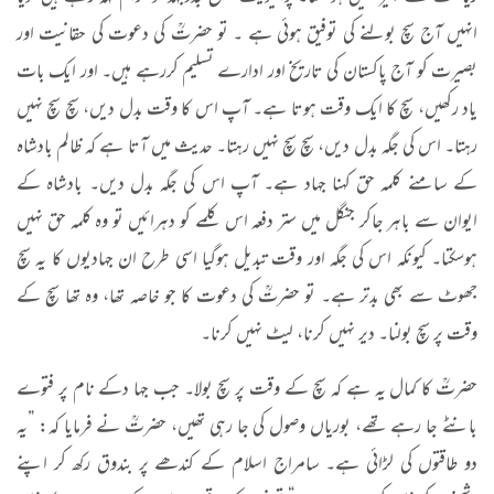
انہیں آج سچ بولنے کی توفیق ہوئی ہے ۔ تو حضرتؒ کی دعوت کی حقانیت اور
بصیرت کو آج پاکستان کی تاریخ اور ادارے تسلیم کررہے ہیں۔ اور ایک بات
یاد رکھیں، سچ کا ایک وقت ہوتا ہے۔ آپ اس کا وقت بدل دیں، سچ سچ نہیں
رہتا۔ اس کی جگہ بدل دیں، سچ سچ نہیں رہتا۔ حدیث میں آتا ہے کہ ظالم بادشاہ
کے سامنے کلمہ حق کہنا جہاد ہے۔ آپ اس کی جگہ بدل دیں۔ بادشاہ کے
ایوان سے باہر جاکر جنگل میں ستر دفعہ اس کلمے کو دہرائیں تو وہ کلمہ حق نہیں
ہوسکتا۔ کیونکہ اس کی جگہ اور وقت تبدیل ہوگیا اسی طرح ان جہادیوں کا یہ سچ
جھوٹ سے بھی بدتر ہے۔ تو حضرتؒ کی دعوت کا جو خاصہ تھا، وہ تھا سچ کے
وقت پر سچ بولنا۔ دیر نہیں کرنا، لیٹ نہیں کرنا۔
حضرتؒ کا کمال یہ ہے کہ سچ کے وقت پر سچ بولا۔ جب جہا دکے نام پر فتوے
بانٹے جا رہے تھے، بوریاں وصول کی جا رہی تھیں، حضرتؒ نے فرمایا کہ: ”یہ
دو طاقتوں کی لڑائی ہے۔ سامراج اسلام کے کندھے پر بندوق رکھ کر اپنے