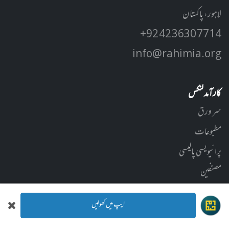
لاہور، پاکستان
+92 42 3630 7714
info@rahimia.org
کارآمد لنکس
سر ورق
مطبوعات
پرائیویسی پالیسی
مصنفین
برائے رابطہ
ایپ میں کھولیں
سوشل میڈیا