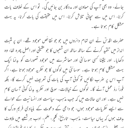
جائے، وہ بھی آپ کی معاون اور مددگار بن جائیں گی۔ تو اس کے خلاف بات
کرنا، اس میں سے سچائی تلاش کرنا، اس میں حقیقت کی بات کرنا، یہ بہت
مشکل کام ہوتا ہے۔
حضرت اقدسؒ نے ان تمام دائروں میں جو جو نقائص موجود تھے، ان پر مثبت
انداز میں تنقید کرنے کے ساتھ ساتھ ان شعبوں کا جو حقیقی اور اصل چہرہ تھا، وہ
دکھایا۔ اور یقینا کسی سوسائٹی اور معاشرے میں موجود تصورات کو بدلنا ایک
بہت مشکل کام ہوتا ہے۔ سوسائٹی میں لوگوں کا جو نظریہ موجود ہوتا ہے، اگر
آپ اس پر ضرب لگائیں تو کوئی آپ کی بات کی تعریف نہیں کرے گا، بلکہ
فوراً ردّ عمل آئے گا۔ لوگوں کے خیالات، سوچ اور نظریہ بدلنا کوئی آسان کام
نہیں ہے۔ اور ان حالات میں کہ جب مذہب، سیاست اور انسانیت کے حوالے
سے ایسے نظریات موجود ہوں، جو داعی کے دعوت کے بنیادی فریم ورک کا
ہدف ہوں کہ یہاں سیاست، مذہب، تاریخ، کلچر، علم، ادب ہر شعبے میں ملاوٹ