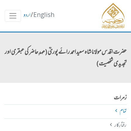
English
/
اردو
حضرت اقدس مولانا شاہ سعیداحمد رائے پوریؒ (عہدِ حاضر کی عبقری اور
تجدیدی شخصیت)
زمرات
تمام
رفتارِکار