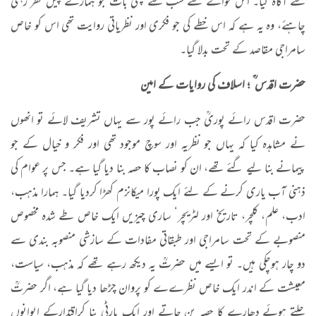
سے آگاہ کیا۔ اس حوالے سے سب سے پہلی بات جو ہمارے پیش نظر رہنی
چاہئے، وہ یہ ہے کہ اس خطے کی جو فکری اور نظریاتی روایت تھی اس کو خاص
سامراجی مقاصد کے تحت بدلا گیا۔
حضرت اقدس ؒ ؛ اسلاف کی روایات کے امین
حضرت اقدس رائے پوریؒ جب رائے پور سے یہاں تشریف لائے تو انھوں
نے مشاہدہ کیا کہ یہاں جو نظریہ اور سوچ موجود تھی اور فکر و خیال کے جو
پیمانے بنا لیے گئے تھے، ان کو نصاب کا حصہ بنا دیا گیا ہے۔ جس پر عوام کی
ذہنی آب یاری کرنے کے لئے ایک پورا میکانزم کھڑا کردیا گیا۔ ہمارا مذہب،
ادب، علم، کلچر، تاریخ اور لٹریچر‘ ساری چیزیں ایک خاص طے شدہ مخصوص
منصوبے کے تحت سامراجی اور طبقاتی مفادات کے سازشی منصوبہ بندی سے
دو چار ہوچکی ہیں۔ تو ایسے میں حضرتؒ یہ دیکھ رہے تھے کہ مذہب، سیاست،
معیشت کے اندر ایک خاص نظرےے کو پروان چڑھا دیا گیا ہے، اگر حضرتؒ
چلتے ہوئے دھارے کا حصہ بن جاتے اور ایک پارٹی بنا کراقتدارکے ایوانوں