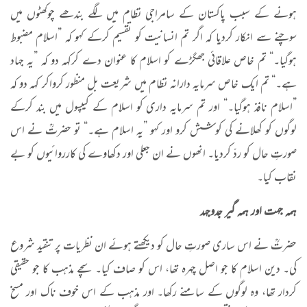
ہونے کے سبب پاکستان کے سامراجی نظام میں لگے بندھے چوکھٹوں میں
سوچنے سے انکار کردیا کہ اگر تم انسانیت کو تقسیم کرکے کہو کہ ”اسلام مضبوط
ہوگیا۔“ تم خاص علاقائی جھگڑے کو اسلام کا عنوان دے کرکہہ دو کہ ”یہ جہاد
ہے۔“ تم ایک خاص سرمایہ دارانہ نظام میں شریعت بل منظور کرواکر کہہ دو کہ
”اسلام نافذ ہوگیا۔“ اور تم سرمایہ داری کو اسلام کے کیپسول میں بند کرکے
لوگوں کو کھلانے کی کوشش کرو اور کہو ”یہ اسلام ہے۔“ تو حضرتؒ نے اس
صورتِ حال کو ردّ کردیا۔ انھوں نے ان جعلی اور دکھاوے کی کارروائیوں کو بے
نقاب کیا۔
ہمہ جہت اور ہمہ گیر جدوجہد
حضرتؒ نے اس ساری صورتِ حال کو دیکھتے ہوئے ان نظریات پر تنقید شروع
کی۔ دین اسلام کا جو اصل چہرہ تھا، اس کو صاف کیا۔ سچے مذہب کا جو حقیقی
کردار تھا، وہ لوگوں کے سامنے رکھا۔ اور مذہب کے اس خوف ناک اور مسخ