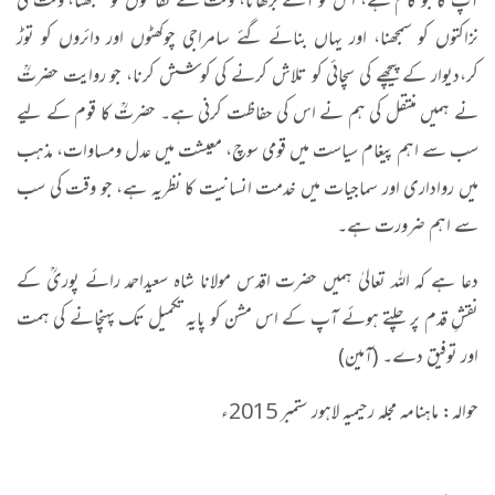
آپ کا جو کام ہے، اس کو آگے بڑھانا، وقت کے تقاضوں کو سمجھنا، وقت کی
نزاکتوں کو سمجھنا، اور یہاں بنائے گئے سامراجی چوکھٹوں اور دائروں کو توڑ
کر،دیوار کے پیچھے کی سچائی کو تلاش کرنے کی کوشش کرنا، جو روایت حضرتؒ
نے ہمیں منتقل کی ہم نے اس کی حفاظت کرنی ہے۔ حضرتؒ کا قوم کے لیے
سب سے اہم پیغام سیاست میں قومی سوچ، معیشت میں عدل ومساوات، مذہب
میں رواداری اور سماجیات میں خدمت انسانیت کا نظریہ ہے، جو وقت کی سب
سے اہم ضرورت ہے۔
دعا ہے کہ اللہ تعالیٰ ہمیں حضرت اقدس مولانا شاہ سعیداحمد رائے پوریؒ کے
نقشِ قدم پر چلتے ہوئے آپ کے اس مشن کو پایہ تکمیل تک پہنچانے کی ہمت
اور توفیق دے۔ (آمین)
حوالہ: ماہنامہ مجلہ رحیمیہ لاہور ستمبر 2015ء