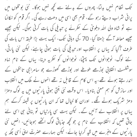
تک نظام نہیں بدلتا، چہروں کے بدلنے سے کچھ نہیں ہوگا۔ نئی بوتلوں میں
پرانی شراب دیتے رہو گے، قوم بھی اسی میں دھت رہے گی۔ اگر قوم کو نکالنا
ہے تو شاہ ولی اللہ دہلویؒ کے نظرئے پر تبدیلی کی بات کرنی ہوگی۔ لیکن جیسے
جیسے معاملہ آگے بڑھتا گیا، 70 ءکی دہائی تک، ایک بہت بڑا طبقہ اس بات کی
طرف آگیا کہ یہاں پر انقلاب اور تبدیلی کی بات ہونی چاہئے، لیکن نئی پارٹی،
نئے لوگ، نوجوانوں تک پہنچنا، نوجوانوں کو نظریہ دینا، یہاں کے نام نہاد
سوشلسٹ انقلابی بوڑھے طوطے اور بوڑھے گھوڑے جو سامراجی تانگوں کے
اندر جتے ہوئے تھے،یہ اس کام کے قابل نہ تھے انہوں نے ملک میں انقلاب
اور سازش کو ہم معنی بنادیا۔ اس وقت نئی بنتی ہوئی پارٹیوں میں یہ لوگ دھڑا
دھڑ شریک ہونے لگے۔ اوران کا خیال تھا کہ ان پارٹیوں پر قبضہ کرکے ہم
یہاں پر انقلاب لے آئیں گے۔ لیکن بہت سی پارٹیاں تو بنائی ہی اسی لئے
جاتی تھیں کہ انقلاب کے نام پر جو کچھ جذباتی لوگ اکٹھے ہوجائیں، انھیں نئی
پارٹیوں کے پنجرے میں قید کرلیا جائے، لیکن ہمارے حضرتؒ اپنی اُسی جگہ پر