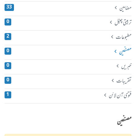
مضامین
33
تربیتی چینل
0
مطبوعات
2
مصنفین
0
خبریں
0
تقریبات
0
فتوی آن لائن
1
مصنفین