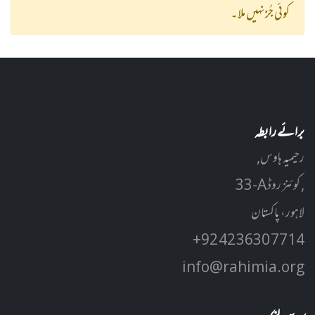
کوئی جُز نہیں ملا۔
برائے رابطہ
رحیمیہ ہاوس,
33-A کوئنز روڈ ,
لاہور، پاکستان
+92 42 3630 7714
info@rahimia.org