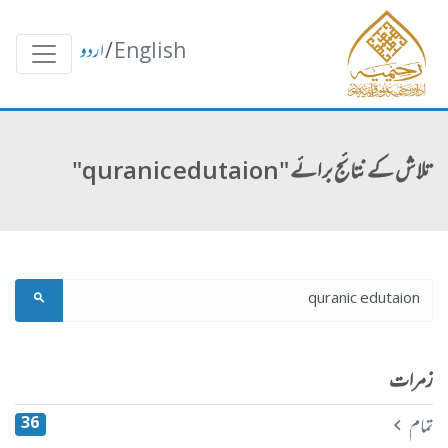
English
/
اردو
تلاش کے نتائج برائے "quranic edutaion"
زمرات
تمام
36