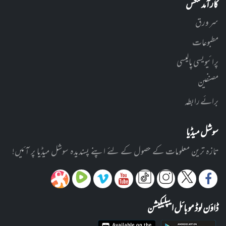
کارآمد لنکس
سر ورق
مطبوعات
پرائیویسی پالیسی
مصنفین
برائے رابطہ
سوشل میڈیا
تازہ ترین معلومات کے حصول کے لئے اپنے پسندیدہ سوشل میڈیا پر آئیں!
ڈاؤن لوڈ موبائل ایپلیکیشن