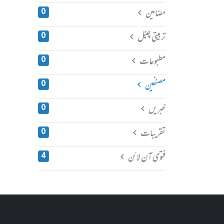
مضامین
0
تربیتی چینل
0
مطبوعات
0
مصنفین
0
خبریں
0
تقریبات
0
فتوی آن لائن
4