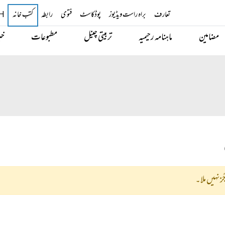
تعارف
براہ راست ویڈیوز
پوڈکاسٹ
فتوی
رابطہ
کتب خانہ
H
مضامین
ماہنامہ رحیمیہ
تربیتی چینل
مطبوعات
خب
ُز نہیں ملا۔