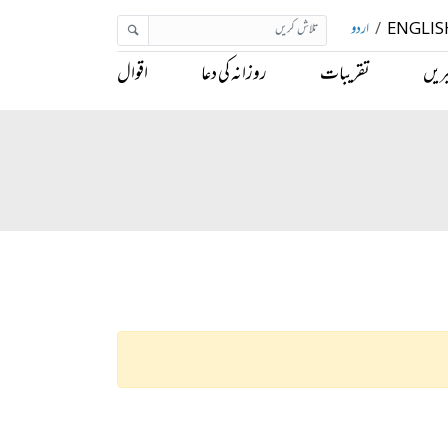
ENGLIS
/
اردو
ریں
تقریبات
روزانہ کی دعا
اقوال