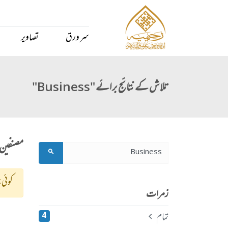
سر ورق
تصاویر
تلاش کے نتائج برائے "Business"
مصنفین
کوئی ج
زمرات
تمام
4