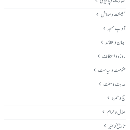
طہارت و پاکیزگی
معیشت و معاش
آدابِ مسجد
ایمان و عقائد
روزہ و اعتکاف
حکومت و سیاست
حدیث و سنت
حج و عمرہ
حلال و حرام
تاریخ و سِیَر