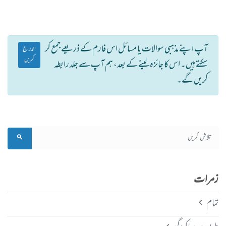
آپ اپنے مذہبی سوالات یا مسائل اس فارم کے ذریعے جمع کر
اندراج
کریں
سکتے ہیں۔ اس کا جائزہ لینے کے بعد، ہم آپ سے جلد رابطہ
کریں گے۔
زمرات
تمام