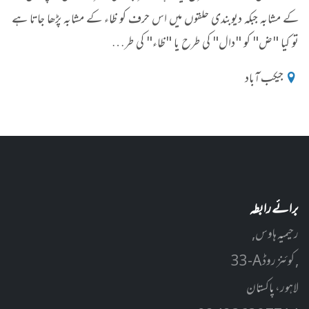
کے مشابہ جبکہ دیوبندی حلقوں میں اس حرف کو ظاء کے مشابہ پڑھا جاتا ہے
تو کیا "ض" کو "دال" کی طرح یا "ظاء" کی طر…
جیکب آباد
برائے رابطہ
رحیمیہ ہاوس,
33-A کوئنز روڈ ,
لاہور، پاکستان