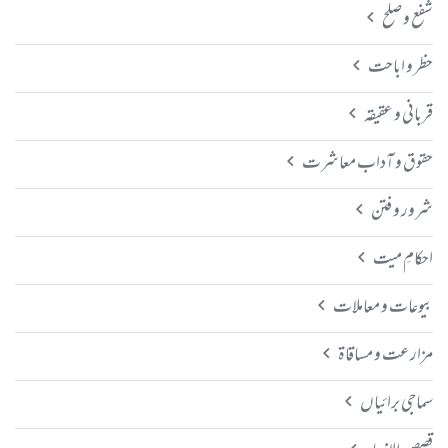
شفع و صلح
حظر و اباحت
قربانی و عقیقہ
حقوق و آداب معاشرت
شرور و فتن
احکامِ میت
بیوعات و معاملات
مزارعت و مساقاۃ
سماجی برائیاں