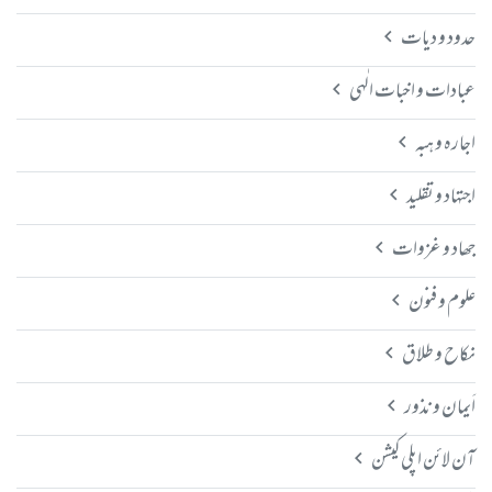
حدود و دیات
عبادات و اخبات الٰہی
اجارہ و ہبہ
اجتہاد و تقلید
جھاد و غزوات
علوم و فنون
نکاح و طلاق
اَیمان و نذور
آن لائن اپلی کیشن