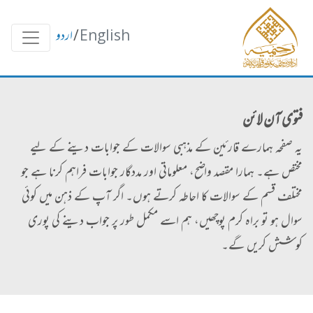
English
/
اردو
فتوی آن لائن
یہ صفحہ ہمارے قارئین کے مذہبی سوالات کے جوابات دینے کے لیے
مختص ہے۔ ہمارا مقصد واضح، معلوماتی اور مددگار جوابات فراہم کرنا ہے جو
مختلف قسم کے سوالات کا احاطہ کرتے ہوں۔ اگر آپ کے ذہن میں کوئی
سوال ہو تو براہ کرم پوچھیں، ہم اسے مکمل طور پر جواب دینے کی پوری
کوشش کریں گے۔