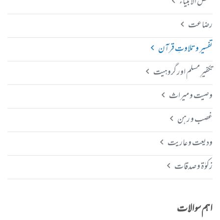
قصص الانبیاء
رضاعت
تفسیر و تلاوتِ قرآن
تکفیرِ مسلم اور گروہیت
وصیت و میراث
غصب و رہن
ودیعت و عاریت
زکوٰۃ و صدقات
اہم سوالات