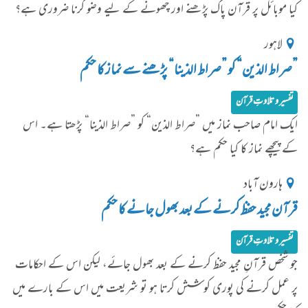
کیا موبائل پر قرآن پاک پڑھنے اور چھونے کے لیے وضو کرنا ضروری ہے؟
لاہور
”صراط الذین“ کو ”صراط الذینا“ پڑھنے سے نماز کا حکم
تفسیر و تلاوتِ قرآن
ایک امام صاحب نماز میں ”صراط الذین“ کو ”صراط الذینا“ پڑھتا ہے۔ اس
کے پیچھے نماز کا کیا حکم ہے؟
ہارون آباد
قرآن مجید حفظ کرنے کے بعد بھول جانے کا حکم
تفسیر و تلاوتِ قرآن
جو شخص قرآنِ مجید حفظ کرنے کے بعد بھول جائے، لیکن اس کے احکامات
پر عمل کرنے کی پوری کوشش کرتا ہو تو شریعت میں اس کے بارے میں