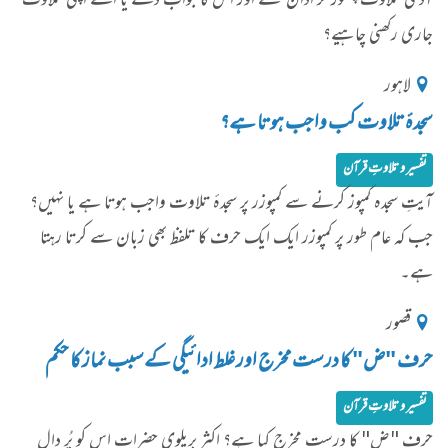
آدمی تلاوت چھوڑ کر اذان سنے اور اس کا جواب دے یا اسے اپنی تلاوت
جاری رکھنی چاہیے؟
لاہور
سجدۂ تلاوت کب واجب ہوتا ہے؟
تفسیر و تلاوتِ قرآن
آیتِ سجدہ کمپوز کرنے سے کمپوزر پر سجدۂ تلاوت واجب ہوتا ہے یا نہیں؟
جب کہ عام طور پر کمپوزر ایک ایک حرف کا تلفظ بھی زبان سے کرتا رہتا
ہے۔
قصور
حرف "ض" کا درست مخرج اور غلط ادائیگی کے سبب نماز کا حکم
تفسیر و تلاوتِ قرآن
حرف "ض" کا درست مخرج کیا ہے؟ اکثر بریلوی حضرات اس کو پُر دال