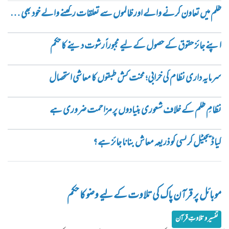
ظلم میں تعاون کرنے والے اور ظالموں سے تعلقات رکھنے والے خود بھی ظالم ہیں
اپنے جائز حقوق کے حصول کے لیے مجبوراً رشوت دینے کا حکم
سرمایہ داری نظام کی خرابی؛ محنت کش طبقوں کا معاشی استحصال
نظامِ ظلم کے خلاف شعوری بنیادوں پر مزاحمت ضروری ہے
کیا ڈیجیٹل کرنسی کو ذریعہ معاش بنانا جائز ہے؟
موبائل پر قرآن پاک کی تلاوت کے لیے وضو کا حکم
تفسیر و تلاوتِ قرآن