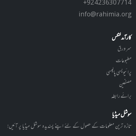
+92 42 3630 7714
info@rahimia.org
کارآمد لنکس
سر ورق
مطبوعات
پرائیویسی پالیسی
مصنفین
برائے رابطہ
سوشل میڈیا
تازہ ترین معلومات کے حصول کے لئے اپنے پسندیدہ سوشل میڈیا پر آئیں!