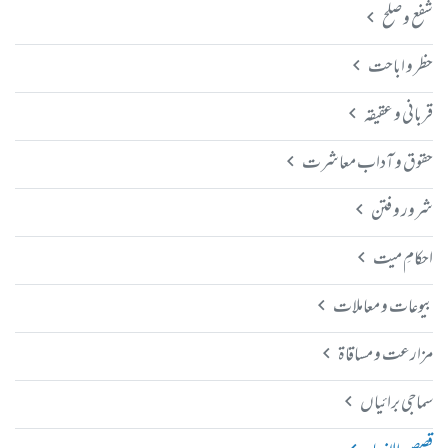
شفع و صلح
حظر و اباحت
قربانی و عقیقہ
حقوق و آداب معاشرت
شرور و فتن
احکامِ میت
بیوعات و معاملات
مزارعت و مساقاۃ
سماجی برائیاں