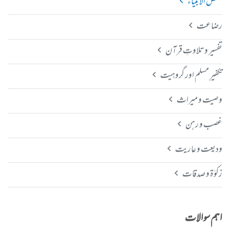
قصص الانبیاء
رضاعت
تفسیر و تلاوتِ قرآن
تکفیرِ مسلم اور گروہیت
وصیت و میراث
غصب و رہن
ودیعت و عاریت
زکوٰۃ و صدقات
اہم سوالات