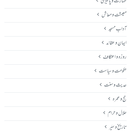
طہارت و پاکیزگی
معیشت و معاش
آدابِ مسجد
ایمان و عقائد
روزہ و اعتکاف
حکومت و سیاست
حدیث و سنت
حج و عمرہ
حلال و حرام
تاریخ و سِیَر