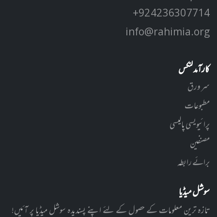
+92 42 3630 7714
info@rahimia.org
کارآمد لنکس
سر ورق
مطبوعات
پرائیویسی پالیسی
مصنفین
برائے رابطہ
سوشل میڈیا
تازہ ترین معلومات کے حصول کے لئے اپنے پسندیدہ سوشل میڈیا پر آئیں!