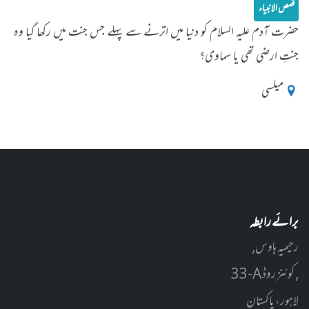
قصص الانبیاء
حضرت آدم علیہ السلام کو دنیا میں اترنے سے پہلے جس جنت میں رکھا گیا وہ
جنتِ ارضی تھی یا سماوی؟
میلسی
برائے رابطہ
رحیمیہ ہاوس,
33-A کوئنز روڈ ,
لاہور، پاکستان