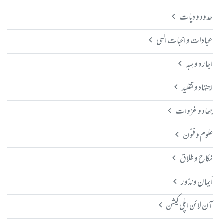
حدود و دیات
عبادات و اخبات الٰہی
اجارہ و ہبہ
اجتہاد و تقلید
جھاد و غزوات
علوم و فنون
نکاح و طلاق
اَیمان و نذور
آن لائن اپلی کیشن