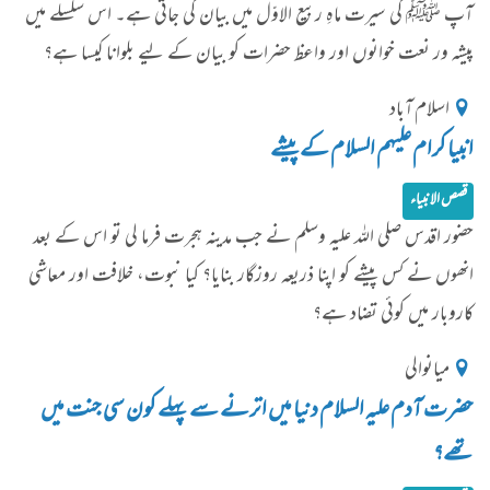
آپ ﷺ کی سیرت ماہِ ربیع الاوّل میں بیان کی جاتی ہے۔ اس سلسلے میں
پیشہ ور نعت خوانوں اور واعظ حضرات کو بیان کے لیے بلوانا کیسا ہے؟
اسلام آباد
انبیا کرام علیہم السلام کے پیشے
قصص الانبیاء
حضور اقدس صلی اللہ علیہ وسلم نے جب مدینہ ہجرت فرما لی تو اس کے بعد
انھوں نے کس پیشے کو اپنا ذریعہ روزگار بنایا؟ کیا نبوت، خلافت اور معاشی
کاروبار میں کوئی تضاد ہے؟
میانوالی
حضرت آدم علیہ السلام دنیا میں اترنے سے پہلے کون سی جنت میں
تھے؟