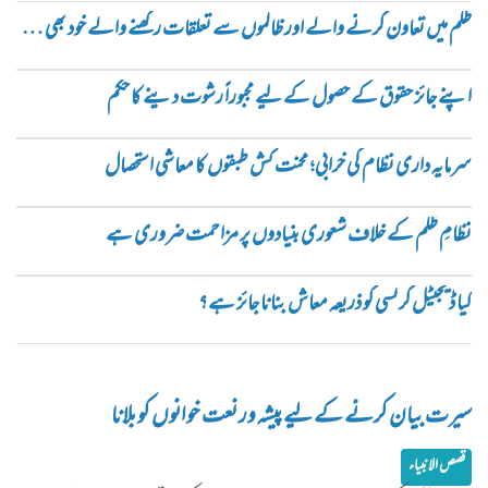
ظلم میں تعاون کرنے والے اور ظالموں سے تعلقات رکھنے والے خود بھی ظالم ہیں
اپنے جائز حقوق کے حصول کے لیے مجبوراً رشوت دینے کا حکم
سرمایہ داری نظام کی خرابی؛ محنت کش طبقوں کا معاشی استحصال
نظامِ ظلم کے خلاف شعوری بنیادوں پر مزاحمت ضروری ہے
کیا ڈیجیٹل کرنسی کو ذریعہ معاش بنانا جائز ہے؟
سیرت بیان کرنے کے لیے پیشہ ور نعت خوانوں کو بلانا
قصص الانبیاء