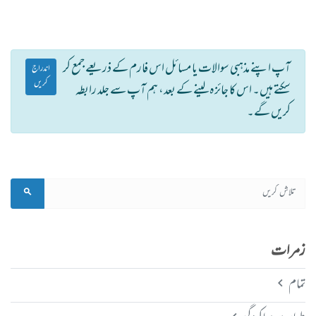
آپ اپنے مذہبی سوالات یا مسائل اس فارم کے ذریعے جمع کر
اندراج
کریں
سکتے ہیں۔ اس کا جائزہ لینے کے بعد، ہم آپ سے جلد رابطہ
کریں گے۔
زمرات
تمام