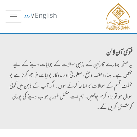
English
/
اردو
فتوی آن لائن
یہ صفحہ ہمارے قارئین کے مذہبی سوالات کے جوابات دینے کے لیے
مختص ہے۔ ہمارا مقصد واضح، معلوماتی اور مددگار جوابات فراہم کرنا ہے جو
مختلف قسم کے سوالات کا احاطہ کرتے ہوں۔ اگر آپ کے ذہن میں کوئی
سوال ہو تو براہ کرم پوچھیں، ہم اسے مکمل طور پر جواب دینے کی پوری
کوشش کریں گے۔