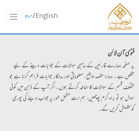
English
/
اردو
فتوی آن لائن
یہ صفحہ ہمارے قارئین کے مذہبی سوالات کے جوابات دینے کے لیے
مختص ہے۔ ہمارا مقصد واضح، معلوماتی اور مددگار جوابات فراہم کرنا ہے جو
مختلف قسم کے سوالات کا احاطہ کرتے ہوں۔ اگر آپ کے ذہن میں کوئی
سوال ہو تو براہ کرم پوچھیں، ہم اسے مکمل طور پر جواب دینے کی پوری
کوشش کریں گے۔