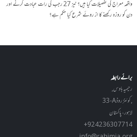
واقعہ معراج کی تفصیلات کیا ہیں؟ نیز 27 رجب کی رات عبادت کرنے اور
دن کو روزہ رکھنے کا از روئے شرع کیا حکم ہے؟
برائے رابطہ
رحیمیہ ہاوس,
33-A کوئنز روڈ ,
لاہور، پاکستان
+92 42 3630 7714
info@rahimia.org