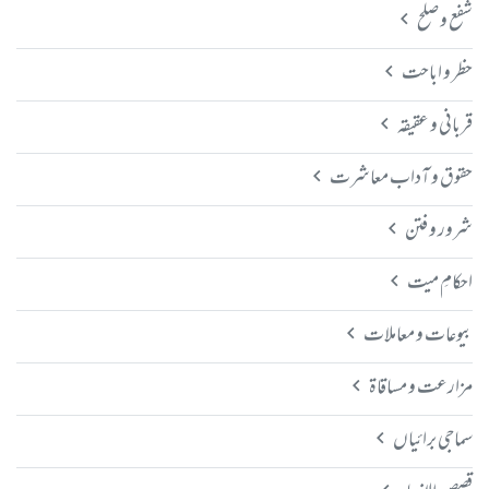
شفع و صلح
حظر و اباحت
قربانی و عقیقہ
حقوق و آداب معاشرت
شرور و فتن
احکامِ میت
بیوعات و معاملات
مزارعت و مساقاۃ
سماجی برائیاں