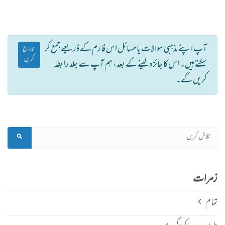
آپ اپنے مذہبی سوالات یا مسائل اس فارم کے ذریعے جمع کر
اندراج
کریں
سکتے ہیں۔ اس کا جائزہ لینے کے بعد، ہم آپ سے جلد رابطہ
کریں گے۔
زمرات
تمام