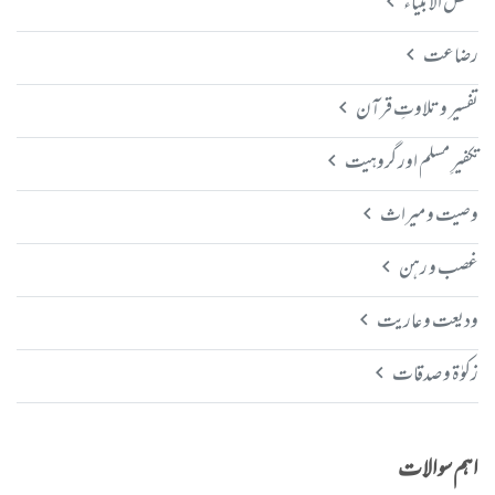
قصص الانبیاء
رضاعت
تفسیر و تلاوتِ قرآن
تکفیرِ مسلم اور گروہیت
وصیت و میراث
غصب و رہن
ودیعت و عاریت
زکوٰۃ و صدقات
اہم سوالات