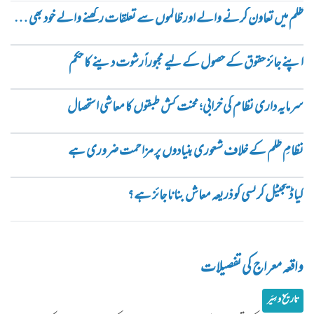
ظلم میں تعاون کرنے والے اور ظالموں سے تعلقات رکھنے والے خود بھی ظالم ہیں
اپنے جائز حقوق کے حصول کے لیے مجبوراً رشوت دینے کا حکم
سرمایہ داری نظام کی خرابی؛ محنت کش طبقوں کا معاشی استحصال
نظامِ ظلم کے خلاف شعوری بنیادوں پر مزاحمت ضروری ہے
کیا ڈیجیٹل کرنسی کو ذریعہ معاش بنانا جائز ہے؟
واقعہ معراج کی تفصیلات
تاریخ و سِیَر