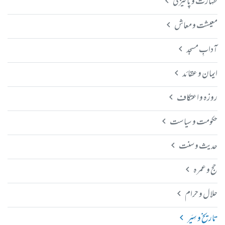
طہارت و پاکیزگی
معیشت و معاش
آدابِ مسجد
ایمان و عقائد
روزہ و اعتکاف
حکومت و سیاست
حدیث و سنت
حج و عمرہ
حلال و حرام
تاریخ و سِیَر