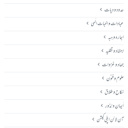
حدود و دیات
عبادات و اخبات الٰہی
اجارہ و ہبہ
اجتہاد و تقلید
جھاد و غزوات
علوم و فنون
نکاح و طلاق
اَیمان و نذور
آن لائن اپلی کیشن