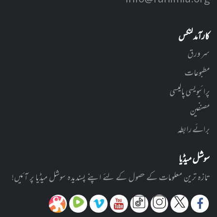
کارآمد لنکس
سر ورق
مطبوعات
پرائیویسی پالیسی
مصنفین
برائے رابطہ
سوشل میڈیا
تازہ ترین معلومات کے حصول کے لئے اپنے پسندیدہ سوشل میڈیا پر آئیں!